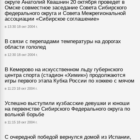
округе Анатолий Квашнин 20 октября проведет в
Омске совместное заседание Совета Сибирского
федерального округа и Совета Межрегиональной
ассоциации «Сибирское соглашение»
в 13:30 18 окт 2004 г.
В связи с перепадами температуры на дорогах
области гололед
в 12:30 18 окт 2004 г.
В Кемерово на искусственном льду губернского
центра спорта (стадион «Химик») продолжаются
игры первого этапа Кубка России по хоккею с мячом
в 11:23 18 окт 2004 г.
Успешно выступили кузбасские девушки и юноши
на первенстве Сибирского Федерального округа по
вольной борьбе
в 11:15 18 окт 2004 г.
С очередной победой вернулся домой из Испании,