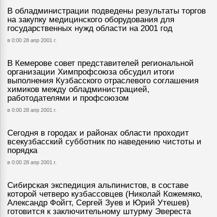
В обладминистрации подведены результаты торгов
на закупку медицинского оборудования для
государственных нужд области на 2001 год
в 0:00 28 апр 2001 г.
В Кемерове совет представителей региональной
организации Химпрофсоюза обсудил итоги
выполнения Кузбасского отраслевого соглашения
химиков между обладминистрацией,
работодателями и профсоюзом
в 0:00 28 апр 2001 г.
Сегодня в городах и районах области проходит
всекузбасский субботник по наведению чистоты и
порядка
в 0:00 28 апр 2001 г.
Сибирская экспедиция альпинистов, в составе
которой четверо кузбассовцев (Николай Кожемяко,
Александр Фойгт, Сергей Зуев и Юрий Утешев)
готовится к заключительному штурму Эвереста