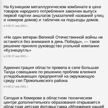
На Кузнецком металлургическом комбинате в цехе
товаров народного потребления закончен выпуск
первой партии аншлагов (указателей названий улиц
и номеров домов) и табличек на подъезды домов.
в 0:00 27 апр 2001 г.
«Ни один ветеран Великой Отечественной войны не
останется без внимания в день Победы», — такое
решение приняло руководство угольной компании
«Кузнецкугль»
в 0:00 27 апр 2001 г.
Администрация области провела в селе Большая
Талда совещание по решению проблем влияния
угледобывающих предприятий на окружающую
среду сел Прокопьевского района
в 0:00 27 апр 2001 г.
Сегодня в Кемерове в областном техническом
центре дополнительного образования открывается
областная детская фотовыставка «Мгновения нашей