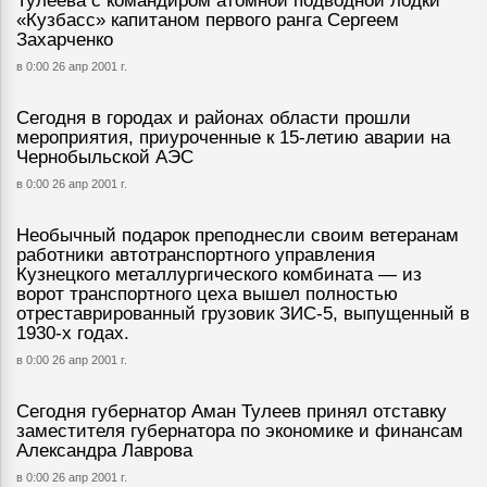
Тулеева с командиром атомной подводной лодки
«Кузбасс» капитаном первого ранга Сергеем
Захарченко
в 0:00 26 апр 2001 г.
Сегодня в городах и районах области прошли
мероприятия, приуроченные к 15-летию аварии на
Чернобыльской АЭС
в 0:00 26 апр 2001 г.
Необычный подарок преподнесли своим ветеранам
работники автотранспортного управления
Кузнецкого металлургического комбината — из
ворот транспортного цеха вышел полностью
отреставрированный грузовик ЗИС-5, выпущенный в
1930-х годах.
в 0:00 26 апр 2001 г.
Сегодня губернатор Аман Тулеев принял отставку
заместителя губернатора по экономике и финансам
Александра Лаврова
в 0:00 26 апр 2001 г.