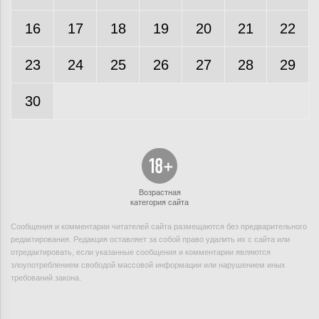
16
17
18
19
20
21
22
23
24
25
26
27
28
29
30
Возрастная
категория сайта
Сообщения и комментарии читателей сайта размещаются без предварительного
редактирования. Редакция оставляет за собой право удалить их с сайта или
отредактировать, если указанные сообщения и комментарии являются
злоупотреблением свободой массовой информации или нарушением иных
требований закона.