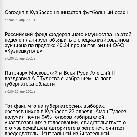
Сегодня в Кузбассе начинается футбольный сезон
в 0:00 25 апр 2001 г.
Российский фонд федерального имущества на этой
неделе планирует объявить о специализированном
аукционе по продаже 40,34 процентов акций ОАО
«Кузнецкуголь»
в 0:00 25 апр 2001 г.
Патриарх Московский и Всея Руси Алексий II
поздравил А.Г.Тулеева с избранием на пост
губернатора области
в 0:00 25 апр 2001 г.
Тот факт, что на губернаторских выборах,
состоявшихся в Кузбассе 22 апреля, Аман Тулеев
получил почти 94% голосов избирателей,
участвовавших в голосовании, свидетельствует о
его «высочайшем авторитете в регионе», считает
председатель Центральной избирательной