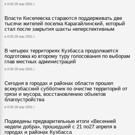
в 0:00 28 апр 2001 г.
Власти Киселевска стараются поддерживать две
тысячи жителей поселка Карагайлинский, который
стал после закрытия шахты неперспективным
в 0:00 28 апр 2001 г.
В четырех территориях Кузбасса продолжается
подготовка ко второму туру голосования по выборам
глав местных администраций
в 0:00 28 апр 2001 г.
Сегодня в городах и районах области прошел
всекузбасский субботник по очистке территорий от
грязи и мусора, восстановлению объектов
благоустройства
в 0:00 28 апр 2001 г.
Подведены предварительные итоги «Весенней
недели добра», прошедшей с 21 по27 апреля в
городах и районах Кузбасса