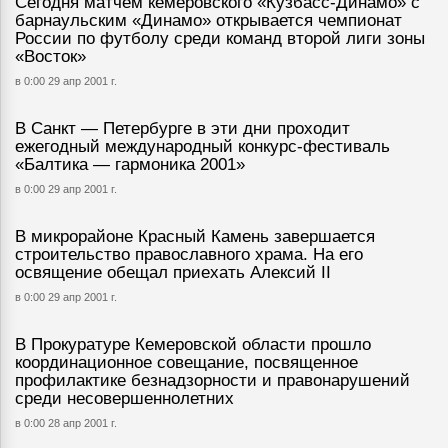
Сегодня матчем кемеровского «Кузбасс-Динамо» с
барнаульским «Динамо» открывается чемпионат
России по футболу среди команд второй лиги зоны
«Восток»
в 0:00 29 апр 2001 г.
В Санкт — Петербурге в эти дни проходит
ежегодный международный конкурс-фестиваль
«Балтика — гармоника 2001»
в 0:00 29 апр 2001 г.
В микрорайоне Красный Камень завершается
строительство православного храма. На его
освящение обещал приехать Алексий II
в 0:00 29 апр 2001 г.
В Прокуратуре Кемеровской области прошло
координационное совещание, посвященное
профилактике безнадзорности и правонарушений
среди несовершеннолетних
в 0:00 28 апр 2001 г.