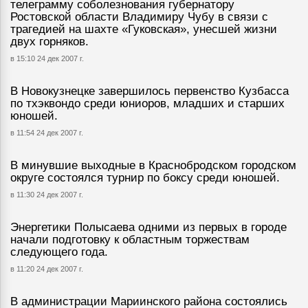
телеграмму соболезнования губернатору
Ростовской области Владимиру Чубу в связи с
трагедией на шахте «Гуковская», унесшей жизни
двух горняков.
в 15:10 24 дек 2007 г.
В Новокузнецке завершилось первенство Кузбасса
по тхэквондо среди юниоров, младших и старших
юношей.
в 11:54 24 дек 2007 г.
В минувшие выходные в Краснобродском городском
округе состоялся турнир по боксу среди юношей.
в 11:30 24 дек 2007 г.
Энергетики Полысаева одними из первых в городе
начали подготовку к областным торжествам
следующего года.
в 11:20 24 дек 2007 г.
В администрации Мариинского района состоялись