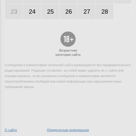
23
24
25
26
27
28
Возрастная
категория сайта
Сообщения и комментарии читателей сайта размещаются без предварительного
редактирования. Редакция оставляет за собой право удалить их с сайта или
отредактировать, если указанные сообщения и комментарии являются
злоупотреблением свободой массовой информации или нарушением иных
требований закона.
О сайте
Юридическая информация