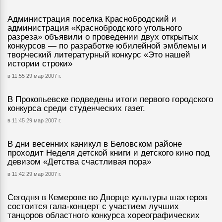
Администрация поселка Краснобродский и
администрация «Краснобродского угольного
разреза» объявили о проведении двух открытых
конкурсов — по разработке юбилейной эмблемы и
творческий литературный конкурс «Это нашей
истории строки»
в 11:55 29 мар 2007 г.
В Прокопьевске подведены итоги первого городского
конкурса среди студенческих газет.
в 11:45 29 мар 2007 г.
В дни весенних каникул в Беловском районе
проходит Неделя детской книги и детского кино под
девизом «Детства счастливая пора»
в 11:42 29 мар 2007 г.
Сегодня в Кемерове во Дворце культуры шахтеров
состоится гала-концерт с участием лучших
танцоров областного конкурса хореографических