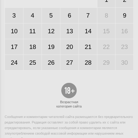
3
4
5
6
7
8
9
10
11
12
13
14
15
16
17
18
19
20
21
22
23
24
25
26
27
28
29
30
Возрастная
категория сайта
Сообщения и комментарии читателей сайта размещаются без предварительного
редактирования. Редакция оставляет за собой право удалить их с сайта или
отредактировать, если указанные сообщения и комментарии являются
злоупотреблением свободой массовой информации или нарушением иных