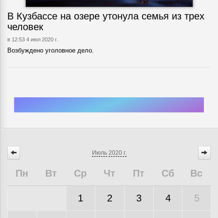
В Кузбассе на озере утонула семья из трех
человек
в 12:53 4 июл 2020 г.
Возбуждено уголовное дело.
Июль
2020 г.
Пн
Вт
Ср
Чт
Пт
Сб
Вс
1
2
3
4
5