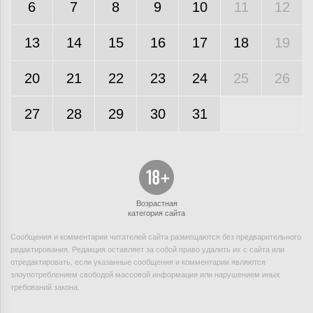
6
7
8
9
10
11
12
13
14
15
16
17
18
19
20
21
22
23
24
25
26
27
28
29
30
31
Возрастная
категория сайта
Сообщения и комментарии читателей сайта размещаются без предварительного
редактирования. Редакция оставляет за собой право удалить их с сайта или
отредактировать, если указанные сообщения и комментарии являются
злоупотреблением свободой массовой информации или нарушением иных
требований закона.