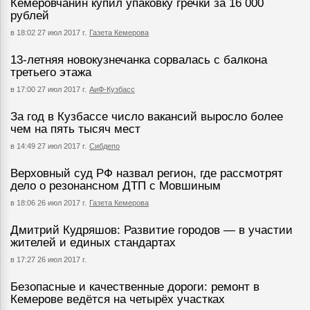
Кемеровчанин купил упаковку гречки за 16 000
рублей
в 18:02 27 июл 2017 г.
Газета Кемерова
13-летняя новокузнечанка сорвалась с балкона
третьего этажа
в 17:00 27 июл 2017 г.
АиФ-Кузбасс
За год в Кузбассе число вакансий выросло более
чем на пять тысяч мест
в 14:49 27 июл 2017 г.
Сибдепо
Верховный суд РФ назвал регион, где рассмотрят
дело о резонансном ДТП с Мовшиным
в 18:06 26 июл 2017 г.
Газета Кемерова
Дмитрий Кудряшов: Развитие городов — в участии
жителей и единых стандартах
в 17:27 26 июл 2017 г.
Безопасные и качественные дороги: ремонт в
Кемерове ведётся на четырёх участках