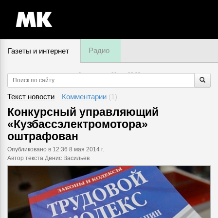
Радио
Газеты и интернет
9 августа, суббота,
06
:
23
Текст новости
Комментарии
(
1
)
Конкурсный управляющий
«Кузбассэлектромотора»
оштрафован
Опубликовано
в 12:36 8 мая 2014 г.
Автор текста Денис Васильев