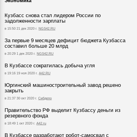
Экономика
Кузбасс снова стал лидером России по
задолженности зарплаты
в 15:50 21 дек 2020 г.
NGS42.RU
За первые 9 месяцев дефицит бюджета Кузбасса
составил больше 20 млрд
в 20:29 1 дек 2020 г.
NGS42.RU
В Кузбассе сократилась добыча угля
в 19:16 19 ноя 2020 г.
А42.RU
Юргинский машиностроительный завод решено
закрыть
в 21:37 30 окт 2020 г.
Сибдепо
Правительство РФ выделит Кузбассу деньги из
резервного фонда
в 18:49 1 окт 2020 г.
A42.ru
В Кузбассе разработают робот-самосвал с