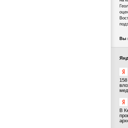
Гео
оце
Вос
под
Вы 
Янд
158
вло
мед
В К
про
арх