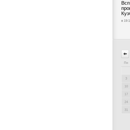
Всп
про
Куз
в 19:1
Пн
3
10
17
24
31