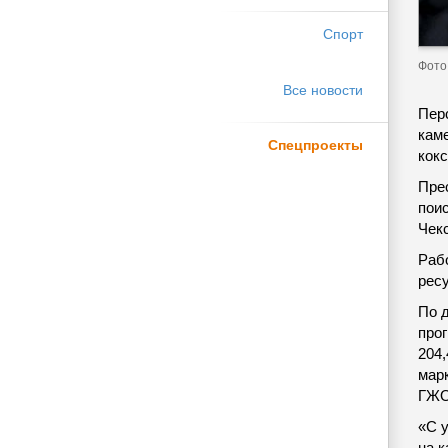
Спорт
Фото 
Все новости
Пер
кам
Спецпроекты
кок
Пре
пои
Чек
Раб
ресу
По 
прог
204,
марк
ГЖО
«С 
на 