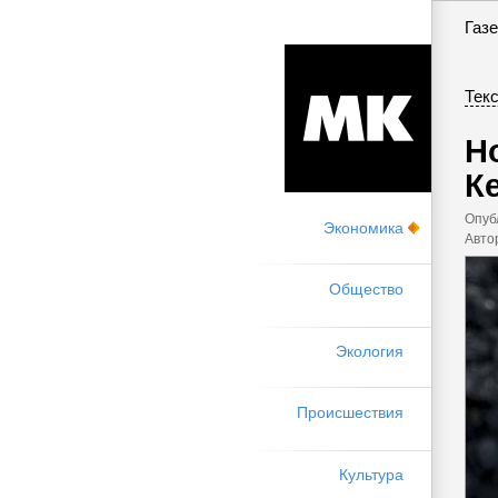
Газе
Текс
Н
К
Опуб
Экономика
Авто
Общество
Экология
Происшествия
Культура