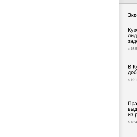
Эко
Куз
лид
зад
в 15:5
В К
доб
в 19:1
Пра
выд
из 
в 18:4