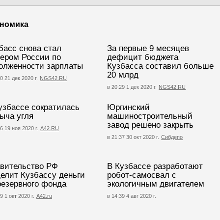
номика
басс снова стал
За первые 9 месяцев
ером России по
дефицит бюджета
олженности зарплаты
Кузбасса составил больше
20 млрд
0 21 дек 2020 г.
NGS42.RU
в 20:29 1 дек 2020 г.
NGS42.RU
узбассе сократилась
Юргинский
ыча угля
машиностроительный
завод решено закрыть
6 19 ноя 2020 г.
А42.RU
в 21:37 30 окт 2020 г.
Сибдепо
вительство РФ
В Кузбассе разработают
елит Кузбассу деньги
робот-самосвал с
резервного фонда
экологичным двигателем
9 1 окт 2020 г.
A42.ru
в 14:39 4 авг 2020 г.