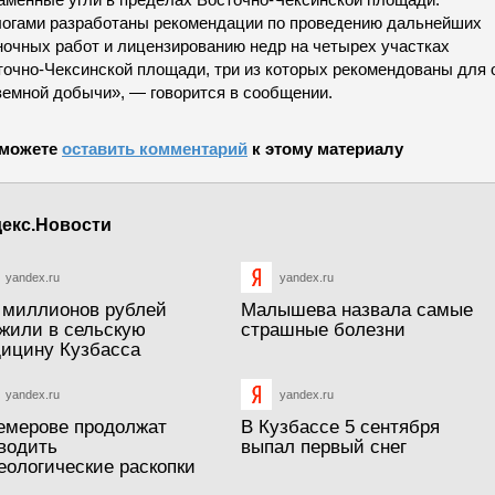
логами разработаны рекомендации по проведению дальнейших
ночных работ и лицензированию недр на четырех участках
точно-Чексинской площади, три из которых рекомендованы для 
земной добычи», — говорится в сообщении.
можете
оставить комментарий
к этому материалу
екс.Новости
yandex.ru
yandex.ru
 миллионов рублей
Малышева назвала самые
жили в сельскую
страшные болезни
ицину Кузбасса
yandex.ru
yandex.ru
емерове продолжат
В Кузбассе 5 сентября
водить
выпал первый снег
еологические раскопки