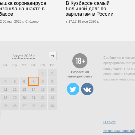
ышка коронавируса
В Кузбассе самый
изошла на шахте в
большой долг по
бассе
зарплатам в России
2 30 июл 2020 г.
Сибдепо
в 17:17 18 июн 2020 г.
Август
2026 г.
Сообщения и коммен
предварительного р
Вт
Ср
Чт
Пт
Сб
Вс
право удалить их с 
Возрастная
1
2
сообщения и коммен
категория сайта
массовой информаци
4
5
6
7
8
9
11
12
13
14
15
16
18
19
20
21
22
23
25
26
27
28
29
30
О сайте
Источники новостей