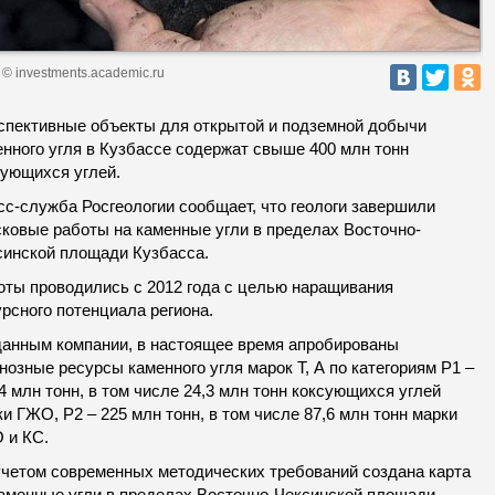
© investments.academic.ru
спективные объекты для открытой и подземной добычи
енного угля в Кузбассе содержат свыше 400 млн тонн
сующихся углей.
сс-служба Росгеологии сообщает, что геологи завершили
сковые работы на каменные угли в пределах Восточно-
синской площади Кузбасса.
оты проводились с 2012 года с целью наращивания
рсного потенциала региона.
данным компании, в настоящее время апробированы
нозные ресурсы каменного угля марок Т, А по категориям Р1 –
4 млн тонн, в том числе 24,3 млн тонн коксующихся углей
и ГЖО, Р2 – 225 млн тонн, в том числе 87,6 млн тонн марки
 и КС.
учетом современных методических требований создана карта
каменные угли в пределах Восточно-Чексинской площади.