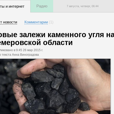
Радио
ты и интернет
7 августа, четверг,
06
:
44
т новости
Комментарии
(
1
)
овые залежи каменного угля н
емеровской области
ликовано
в 9:45 26 мар 2015 г.
р текста Анна Виноградова