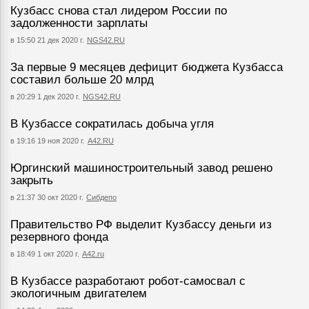
Кузбасс снова стал лидером России по
задолженности зарплаты
в 15:50 21 дек 2020 г.
NGS42.RU
За первые 9 месяцев дефицит бюджета Кузбасса
составил больше 20 млрд
в 20:29 1 дек 2020 г.
NGS42.RU
В Кузбассе сократилась добыча угля
в 19:16 19 ноя 2020 г.
А42.RU
Юргинский машиностроительный завод решено
закрыть
в 21:37 30 окт 2020 г.
Сибдепо
Правительство РФ выделит Кузбассу деньги из
резервного фонда
в 18:49 1 окт 2020 г.
A42.ru
В Кузбассе разработают робот-самосвал с
экологичным двигателем