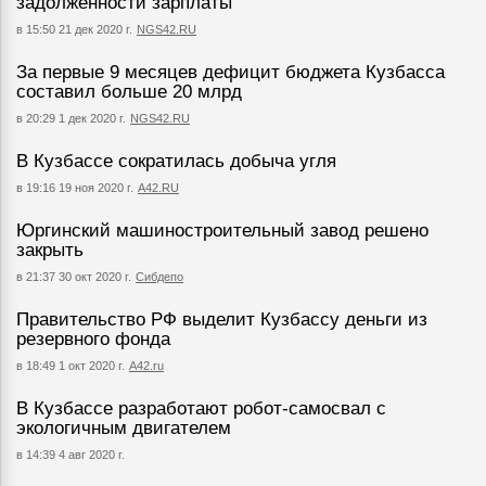
задолженности зарплаты
в 15:50 21 дек 2020 г.
NGS42.RU
За первые 9 месяцев дефицит бюджета Кузбасса
составил больше 20 млрд
в 20:29 1 дек 2020 г.
NGS42.RU
В Кузбассе сократилась добыча угля
в 19:16 19 ноя 2020 г.
А42.RU
Юргинский машиностроительный завод решено
закрыть
в 21:37 30 окт 2020 г.
Сибдепо
Правительство РФ выделит Кузбассу деньги из
резервного фонда
в 18:49 1 окт 2020 г.
A42.ru
В Кузбассе разработают робот-самосвал с
экологичным двигателем
в 14:39 4 авг 2020 г.