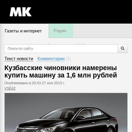
Радио
Газеты и интернет
7 августа, пятница,
11
:
30
Текст новости
Комментарии
(
1
)
Кузбасские чиновники намерены
купить машину за 1,6 млн рублей
Опубликовано
в 20:43 27 ноя 2015 г.
VSЁ42