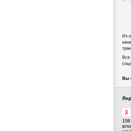
Из 
кан
тра
Все
соци
Вы 
Янд
158
вло