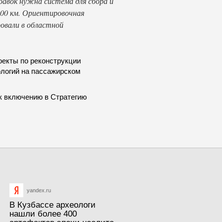
бавок нужна система для сбора и
00 км. Ориентировочная
овали в областной
оекты по реконструкции
ологий на пассажирском
к включению в Стратегию
yandex.ru
В Кузбассе археологи
нашли более 400