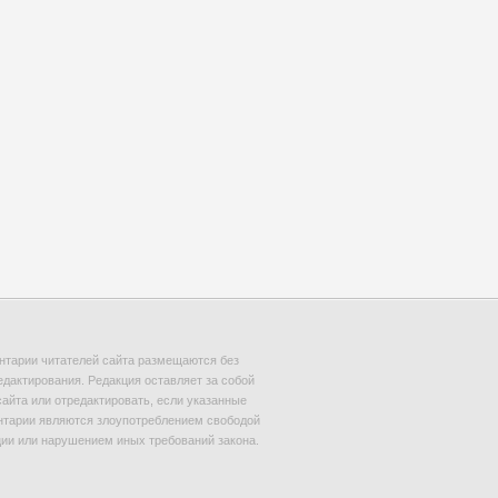
тарии читателей сайта размещаются без
едактирования. Редакция оставляет за собой
сайта или отредактировать, если указанные
тарии являются злоупотреблением свободой
и или нарушением иных требований закона.