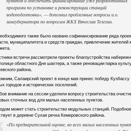
пунктов и обеспечить финансирование уже разработанных
программ по установке и реконструкции станций
водоподготовки», — дополнил проблемные вопросы и.о.
замгубернатора по вопросам ЖКХ Вячеслав Телегин.
необходимого также было названо софинансирование ряда проек
сти, муниципалитета и средств граждан, привлечение жителей 
жета.
стники встречи рассмотрели проекты благоустройства набережн
толице областного Дня шахтера, а также реновации парка культ
евского района.
омним, Салаирский проект в конце мая принес победу Кузбассу
ых городов и исторических поселений.
бое внимание на сессии уделили вопросу строительства очистн
овых сточных вод для малых населенных пунктов.
одом может стать строительство модульных станций. Подобно
твует в деревне Сухая речка Кемеровского района.
«По предварительной оценке, во всех малых населенных пун