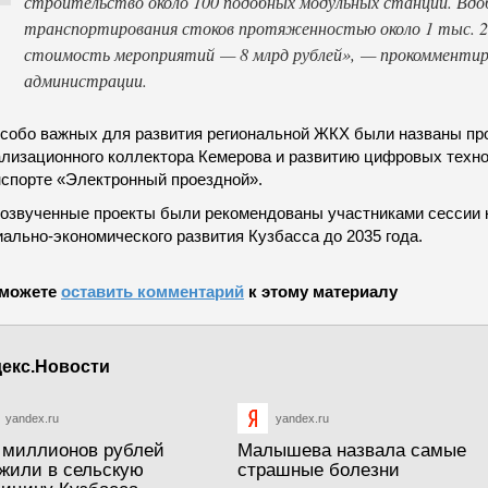
строительство около 100 подобных модульных станций. Вдо
транспортирования стоков протяженностью около 1 тыс. 2
стоимость мероприятий — 8 млрд рублей», — прокомментир
администрации.
особо важных для развития региональной ЖКХ были названы пр
ализационного коллектора Кемерова и развитию цифровых техн
нспорте «Электронный проездной».
 озвученные проекты были рекомендованы участниками сессии 
ально-экономического развития Кузбасса до 2035 года.
можете
оставить комментарий
к этому материалу
екс.Новости
yandex.ru
yandex.ru
 миллионов рублей
Малышева назвала самые
жили в сельскую
страшные болезни