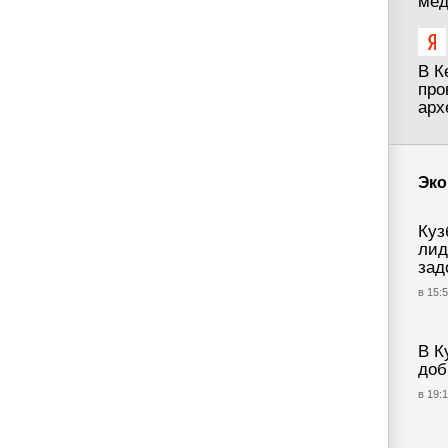
мед
В К
про
арх
Эко
Куз
лид
зад
в 15:5
В К
доб
в 19:1