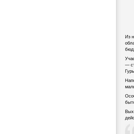
Из 
обла
бюд
Уча
— с
Гурь
Нап
мал
Осо
быт
Вых
дейс