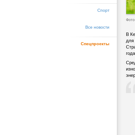
Спорт
Фото
Все новости
В К
для
Спецпроекты
Стр
года
Сре
изн
эне