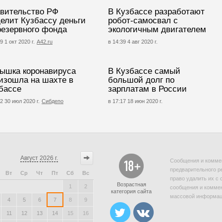
вительство РФ
В Кузбассе разработают
елит Кузбассу деньги
робот-самосвал с
резервного фонда
экологичным двигателем
9 1 окт 2020 г.
A42.ru
в 14:39 4 авг 2020 г.
ышка коронавируса
В Кузбассе самый
изошла на шахте в
большой долг по
бассе
зарплатам в России
2 30 июл 2020 г.
Сибдепо
в 17:17 18 июн 2020 г.
Август
2026 г.
Сообщения и коммен
предварительного р
Вт
Ср
Чт
Пт
Сб
Вс
право удалить их с 
Возрастная
1
2
сообщения и коммен
категория сайта
массовой информаци
4
5
6
7
8
9
11
12
13
14
15
16