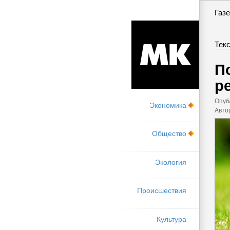
Газе
Текс
П
р
Опуб
Экономика
Авто
Общество
Экология
Происшествия
Культура