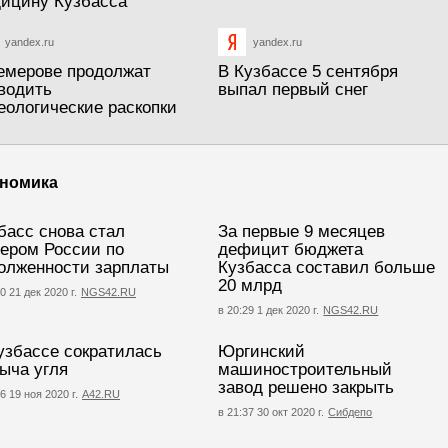
ицину Кузбасса
yandex.ru
yandex.ru
емерове продолжат
В Кузбассе 5 сентября
водить
выпал первый снег
еологические раскопки
номика
басс снова стал
За первые 9 месяцев
ером России по
дефицит бюджета
олженности зарплаты
Кузбасса составил больше
20 млрд
0 21 дек 2020 г.
NGS42.RU
в 20:29 1 дек 2020 г.
NGS42.RU
узбассе сократилась
Юргинский
ыча угля
машиностроительный
завод решено закрыть
6 19 ноя 2020 г.
А42.RU
в 21:37 30 окт 2020 г.
Сибдепо