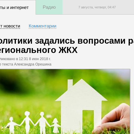
Радио
ты и интернет
7 августа, четверг,
04
:
47
т новости
Комментарии
олитики задались вопросами р
егионального ЖКХ
ликовано
в 12:31 8 июн 2018 г.
р текста Александра Орешина