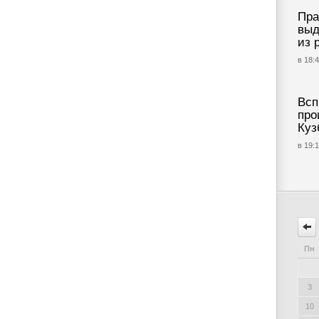
Пра
выд
из 
в 18:4
Всп
про
Куз
в 19:1
Пн
3
10