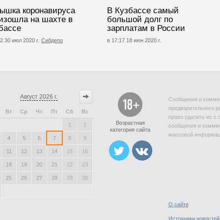
ышка коронавируса
В Кузбассе самый
изошла на шахте в
большой долг по
бассе
зарплатам в России
2 30 июл 2020 г.
Сибдепо
в 17:17 18 июн 2020 г.
Август
2026 г.
Сообщения и коммен
предварительного р
Вт
Ср
Чт
Пт
Сб
Вс
право удалить их с 
Возрастная
1
2
сообщения и коммен
категория сайта
массовой информаци
4
5
6
7
8
9
11
12
13
14
15
16
18
19
20
21
22
23
25
26
27
28
29
30
О сайте
Источники новостей