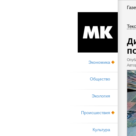
Газе
Текс
Д
п
Опуб
Экономика
Авто
Общество
Экология
Происшествия
Культура