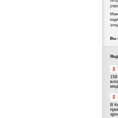
пот
упр
Мак
код
зло
Вы 
Янд
158
вло
мед
В К
про
арх