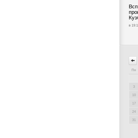
Всп
про
Куз
в 19:1
Пн
3
10
17
24
31