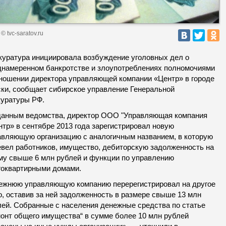
© tvc-saratov.ru
куратура инициировала возбуждение уголовных дел о
днамеренном банкротстве и злоупотреблениях полномочиями
тношении директора управляющей компании «Центр» в городе
ки
, сообщает сибирское управление Генеральной
куратуры РФ.
данным ведомства, директор ООО "Управляющая компания
тр» в сентябре 2013 года зарегистрировал новую
авляющую организацию с аналогичным названием, в которую
евел работников, имущество, дебиторскую задолженность на
му свыше 6 млн рублей и функции по управлению
гоквартирными домами.
ежнюю управляющую компанию перерегистрировал на другое
о, оставив за ней задолженность в размере свыше 13 млн
лей. Собранные с населения денежные средства по статье
монт общего имущества“ в сумме более 10 млн рублей