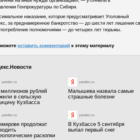
рачены на иные нужды организации», — уточнили в
авлении Генпрокуратуры по Сибири.
симальное наказание, которое предусматривает Уголовный
екс, за преднамеренное банкротство — до шести лет лишения 
употребление полномочиями — до четырех лет тюрьмы.
можете
оставить комментарий
к этому материалу
екс.Новости
yandex.ru
yandex.ru
 миллионов рублей
Малышева назвала самые
жили в сельскую
страшные болезни
ицину Кузбасса
yandex.ru
yandex.ru
емерове продолжат
В Кузбассе 5 сентября
водить
выпал первый снег
еологические раскопки