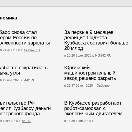
номика
басс снова стал
За первые 9 месяцев
ером России по
дефицит бюджета
олженности зарплаты
Кузбасса составил больше
20 млрд
0 21 дек 2020 г.
NGS42.RU
в 20:29 1 дек 2020 г.
NGS42.RU
узбассе сократилась
Юргинский
ыча угля
машиностроительный
завод решено закрыть
6 19 ноя 2020 г.
А42.RU
в 21:37 30 окт 2020 г.
Сибдепо
вительство РФ
В Кузбассе разработают
елит Кузбассу деньги
робот-самосвал с
резервного фонда
экологичным двигателем
9 1 окт 2020 г.
A42.ru
в 14:39 4 авг 2020 г.