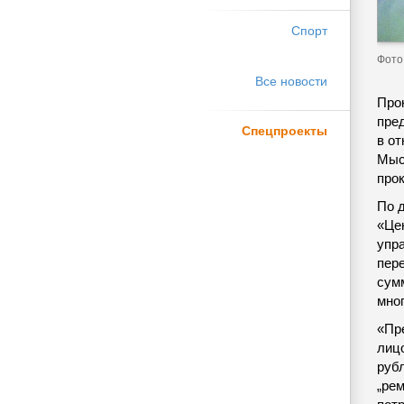
Спорт
Фото 
Все новости
Про
пре
Спецпроекты
в о
Мыс
про
По 
«Цен
упр
пер
сум
мно
«Пр
лиц
руб
„ре