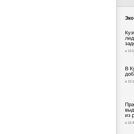
Эко
Куз
лид
зад
в 15:5
В К
доб
в 19:1
Пра
выд
из 
в 18:4