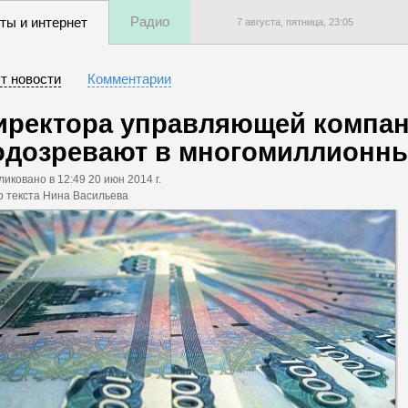
Радио
ты и интернет
7 августа, пятница,
23
:
05
т новости
Комментарии
иректора управляющей компан
одозревают в многомиллионн
ликовано
в 12:49 20 июн 2014 г.
р текста Нина Васильева