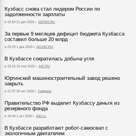
Кузбасс снова стал лидером России по
задолженности зарплаты
в 15:50 21 дек 2020 г.
NGS42.RU
За первые 9 месяцев дефицит бюджета Кузбасса
составил больше 20 млрд
в 20:29 1 дек 2020 г.
NGS42.RU
В Кузбассе сократилась добыча угля
в 19:16 19 ноя 2020 г.
А42.RU
Юргинский машиностроительный завод решено
закрыть
в 21:37 30 окт 2020 г.
Сибдепо
Правительство РФ выделит Кузбассу деньги из
резервного фонда
в 18:49 1 окт 2020 г.
A42.ru
В Кузбассе разработают робот-самосвал с
экологичным двигателем