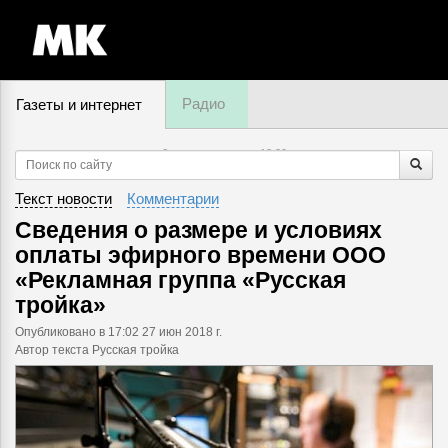
Радио
Газеты и интернет
6 августа, четверг,
18
:
29
Текст новости
Комментарии
Cведения о размере и условиях
оплаты эфирного времени ООО
«Рекламная группа «Русская
тройка»
Опубликовано
в 17:02 27 июн 2018 г.
Автор текста Русская тройка