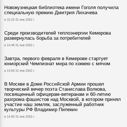
Новокузнецкая библиотека имени Гоголя получила
специальную премию Дмитрия Лихачева
в 15:19 31 янв 2002 г.
Среди производителей теплоэнергии Кемерова
развернулась борьба за потребителей
в 14:48 31 янв 2002 г.
Завтра, первого февраля в Кемерове стартует
юниорский Чемпионат мира по хоккею с мячом
в 14:06 31 янв 2002 г.
В Москве в Доме Российской Армии прошел
творческий вечер поэта Станислава Волкова,
посвященный офицерам-ветеранам и 60-летию
разгрома фашистов над Москвой, в котором принял
участие наш земляк, заслуженный работник
культуры РФ Владимир Пипекин
в 14:00 31 янв 2002 г.