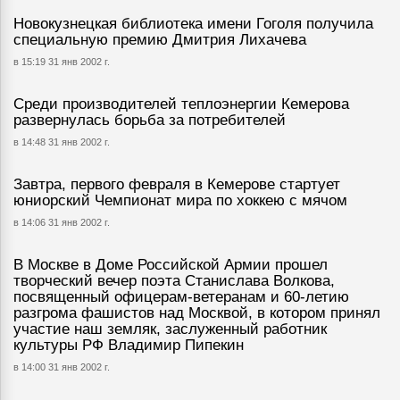
Новокузнецкая библиотека имени Гоголя получила
специальную премию Дмитрия Лихачева
в 15:19 31 янв 2002 г.
Среди производителей теплоэнергии Кемерова
развернулась борьба за потребителей
в 14:48 31 янв 2002 г.
Завтра, первого февраля в Кемерове стартует
юниорский Чемпионат мира по хоккею с мячом
в 14:06 31 янв 2002 г.
В Москве в Доме Российской Армии прошел
творческий вечер поэта Станислава Волкова,
посвященный офицерам-ветеранам и 60-летию
разгрома фашистов над Москвой, в котором принял
участие наш земляк, заслуженный работник
культуры РФ Владимир Пипекин
в 14:00 31 янв 2002 г.