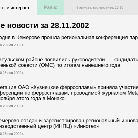
Радио
ты и интернет
9 августа, воскресенье,
17
:
15
е новости за
28.11.2002
одня в Кемерове прошла региональная конференция пар
0 28 ноя 2002 г.
исульском районе появились руководители — кандидаты
енькой совести (ОМС) по итогам нынешнего года
0 28 ноя 2002 г.
егация ОАО «Кузнецкие ферросплавы» приняла участие
ференции по ферросплавам, проводимой журналом Metal 
ноября этого года в Монако.
0 28 ноя 2002 г.
емерово создан и зарегистрирован региональный иннов
изводственный центр (ИНПЦ) «Иннотех»
0 28 ноя 2002 г.