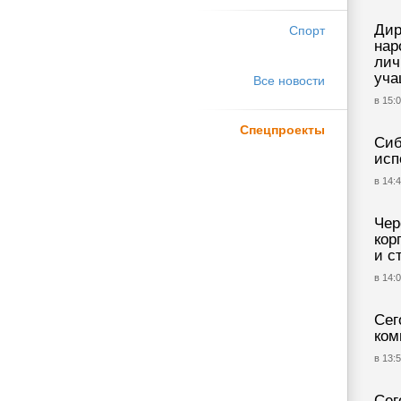
Дир
Спорт
нар
лич
уча
Все новости
в 15:0
Спецпроекты
Сиб
исп
в 14:4
Чер
кор
и с
в 14:0
Сег
ком
в 13:5
Сег