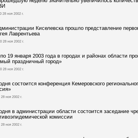
прошедшую неделю значительно увеличилось количеств
ВИ
0 28 ноя 2002 г.
дминистрации Киселевска прошло представление первог
гея Лаврентьева
0 28 ноя 2002 г.
 по 19 января 2003 года в городах и районах области пр
мый праздничный город»
0 28 ноя 2002 г.
одня состоится конференция Кемеровского регионально
сия»
 28 ноя 2002 г.
одня в администрации области состоится заседание чр
тивоэпидемической комиссии
 28 ноя 2002 г.