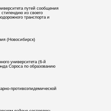
университета путей сообщения
 стипендию из своего
нодорожного транспорта и
ния (Новосибирск)
нного университета (6-й
онда Сороса по образованию
тарно-противоэпидемической
евском районе состоялось