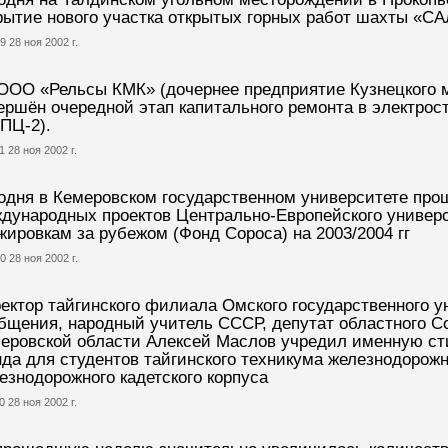
рытие нового участка открытых горных работ шахты «С
9 28 ноя 2002 г.
ООО «Рельсы КМК» (дочернее предприятие Кузнецкого м
ершён очередной этап капитального ремонта в электро
ПЦ-2).
1 28 ноя 2002 г.
одня в Кемеровском государственном университете про
дународных проектов Центрально-Европейского универс
жировкам за рубежом (Фонд Сороса) на 2003/2004 гг
0 28 ноя 2002 г.
ектор тайгинского филиала Омского государственного у
бщения, народный учитель СССР, депутат областного С
еровской области Алексей Маслов учредил именную ст
да для студентов тайгинского техникума железнодорожн
езнодорожного кадетского корпуса
0 28 ноя 2002 г.