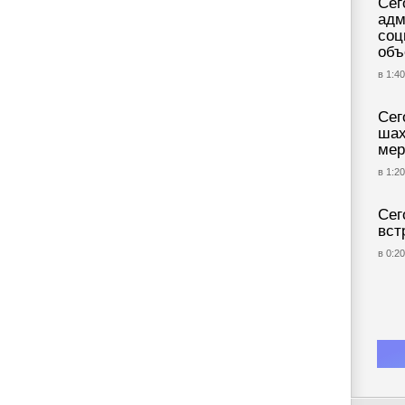
Сег
адм
соц
объ
в 1:40
Сег
шах
мер
в 1:20
Сег
вст
в 0:20