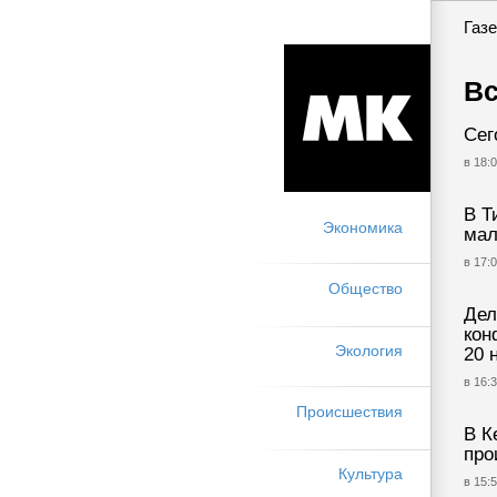
Газе
Вс
Сег
в 18:0
В Т
Экономика
мал
в 17:0
Общество
Дел
кон
Экология
20 
в 16:3
Происшествия
В К
про
Культура
в 15:5