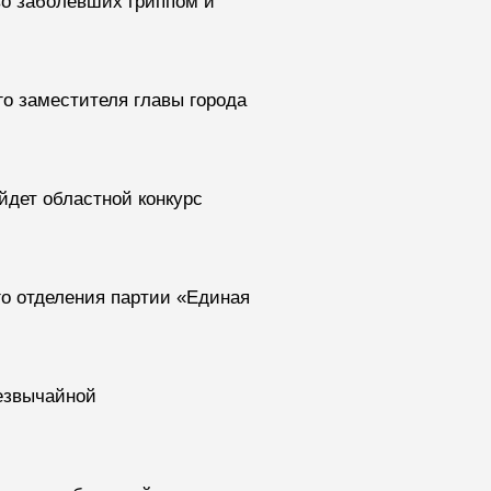
о заболевших гриппом и
о заместителя главы города
ойдет областной конкурс
го отделения партии «Единая
езвычайной