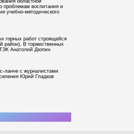
ования областной
о проблемам воспитания и
ние учебно-методического
ых горных работ строящейся
й район). В торжественных
 ТЭК Анатолий Дюпин
сс-ланче с журналистами
аселения Юрий Гладков