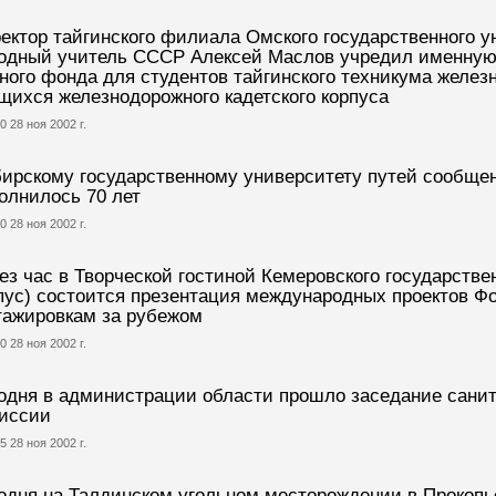
ектор тайгинского филиала Омского государственного 
одный учитель СССР Алексей Маслов учредил именную
ного фонда для студентов тайгинского техникума желез
щихся железнодорожного кадетского корпуса
0 28 ноя 2002 г.
ирскому государственному университету путей сообще
олнилось 70 лет
0 28 ноя 2002 г.
ез час в Творческой гостиной Кемеровского государстве
пус) состоится презентация международных проектов Ф
тажировкам за рубежом
0 28 ноя 2002 г.
одня в администрации области прошло заседание сани
иссии
5 28 ноя 2002 г.
одня на Талдинском угольном месторождении в Прокопь