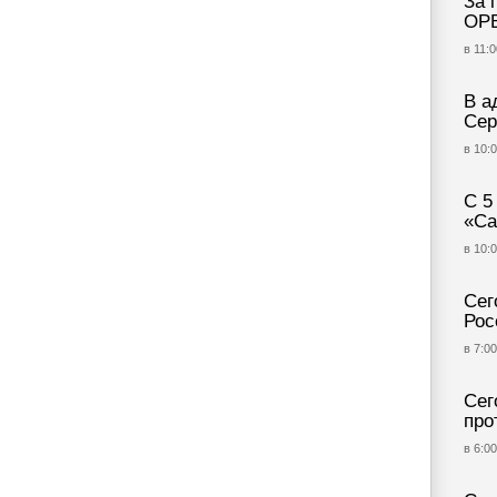
За 
ОР
в 11:0
В а
Сер
в 10:0
С 5
«Са
в 10:0
Сег
Рос
в 7:00
Сег
про
в 6:00