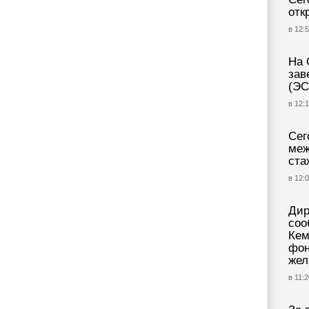
отк
в 12:5
На 
зав
(ЭС
в 12:1
Сег
меж
ста
в 12:0
Дир
соо
Кем
фон
жел
в 11:2