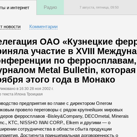
Радио
ты и интернет
7 августа, пятница,
09
:
50
т новости
Комментарии
елегация ОАО «Кузнецкие фер
риняла участие в XVIII Междун
онференции по ферросплавам
урналом Metal Bulletin, котора
оября этого года в Монако
ликовано
в 16:30 28 ноя 2002 г.
р текста Илона Троицкая
оводство предприятия во главе с директором Олегом
иковым провело переговоры с рядом крупнейших мировых
йдеров ферросплавов -Bisley&Company, DECOmetal, Minerais
Inc., KTC, NISSHO IWAI CORP., Elkem и другими — о
ширении сотрудничества в области сбыта продукции
дприятия. Достигнута принципиальная договоренность о