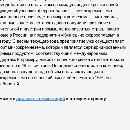
имодействии по поставкам на международные рынки новой
дукции «Кузнецких ферросплавов» — микрокремнезема.
мышленное производство микрокремнезема — материала,
кальные качества которого давно получили признание в
оительной индустрии промышленно развитых стран, начато
рвые в России на предприятии «Кузнецкие ферросплавы» в
 году. С весны текущего года предприятие уже осуществляет
порт микрокремнезема, который является сертифицированным
арным продуктом, соответствующим международным
дартам. К примеру, емкость японского рынка этого материала
ивается в 48 тысяч тонн. По оценке специалистов компании,
до конца текущего года объем поставок кузнецкого
рокремнезема на японский рынок обеспечит до 15% его
ребностей.
можете
оставить комментарий
к этому материалу