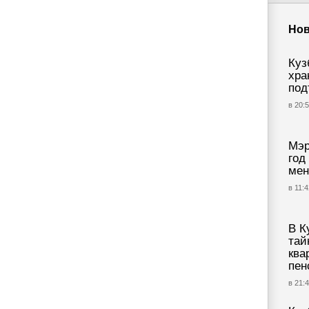
Нов
Куз
хра
под
в 20:5
Мэр
год
мен
в 11:4
В К
тай
ква
пен
в 21:4