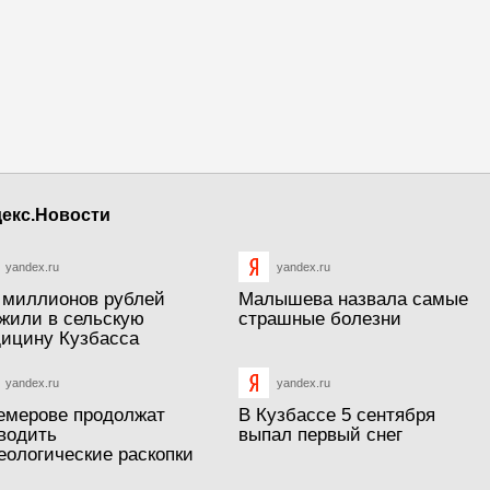
екс.Новости
yandex.ru
yandex.ru
 миллионов рублей
Малышева назвала самые
жили в сельскую
страшные болезни
ицину Кузбасса
yandex.ru
yandex.ru
емерове продолжат
В Кузбассе 5 сентября
водить
выпал первый снег
еологические раскопки