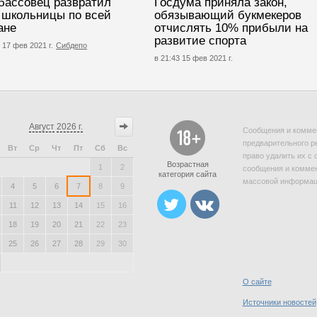
бассовец развратил
Госдума приняла закон,
 школьницы по всей
обязывающий букмекеров
ане
отчислять 10% прибыли на
развитие спорта
 17 фев 2021 г.
Сибдепо
в 21:43 15 фев 2021 г.
Август
2026 г.
Сообщения и коммен
предварительного р
Вт
Ср
Чт
Пт
Сб
Вс
право удалить их с 
Возрастная
1
2
сообщения и коммен
категория сайта
массовой информаци
4
5
6
7
8
9
11
12
13
14
15
16
18
19
20
21
22
23
25
26
27
28
29
30
О сайте
Источники новостей