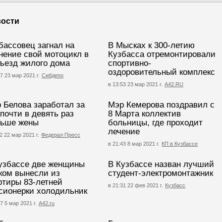
ости
бассовец загнал на
В Мысках к 300-летию
нение свой мотоцикл в
Кузбасса отремонтировали
ъезд жилого дома
спортивно-
оздоровительный комплекс
7 23 мар 2021 г.
Сибдепо
в 13:53 23 мар 2021 г.
А42.RU
 Белова заработал за
Мэр Кемерова поздравил с
 почти в девять раз
8 Марта коллектив
ьше жены
больницы, где проходит
лечение
2 22 мар 2021 г.
Федерал Пресс
в 21:43 8 мар 2021 г.
КП в Кузбассе
узбассе две женщины
В Кузбассе назван лучший
ком вынесли из
студент-электромонтажник
ртиры 83-летней
в 21:31 22 фев 2021 г.
Кузбасс
сионерки холодильник
7 5 мар 2021 г.
А42.ru