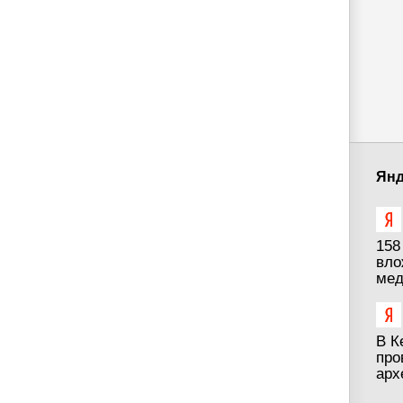
Янд
158
вло
мед
В К
про
арх