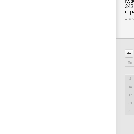
Куз
242
стр
в 0:05
Пн
3
10
17
24
31