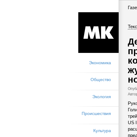
Газе
Текс
Д
п
к
Экономика
ж
н
Общество
Опуб
Авто
Экология
Рук
Гол
Происшествия
тре
US 
рас
Культура
пре