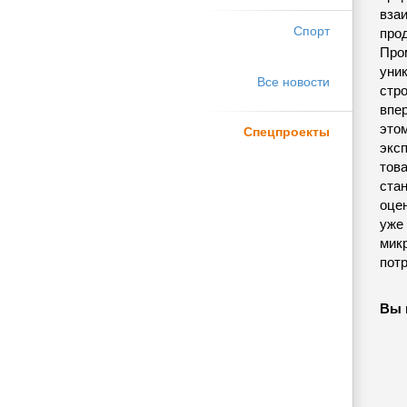
вза
Спорт
про
Про
уни
Все новости
стр
впе
этом
Спецпроекты
экс
тов
стан
оцен
уже 
мик
пот
Вы 