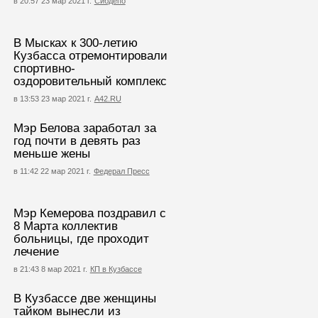
в 20:57 23 мар 2021 г.
Сибдепо
В Мысках к 300-летию
Кузбасса отремонтировали
спортивно-
оздоровительный комплекс
в 13:53 23 мар 2021 г.
А42.RU
Мэр Белова заработал за
год почти в девять раз
меньше жены
в 11:42 22 мар 2021 г.
Федерал Пресс
Мэр Кемерова поздравил с
8 Марта коллектив
больницы, где проходит
лечение
в 21:43 8 мар 2021 г.
КП в Кузбассе
В Кузбассе две женщины
тайком вынесли из