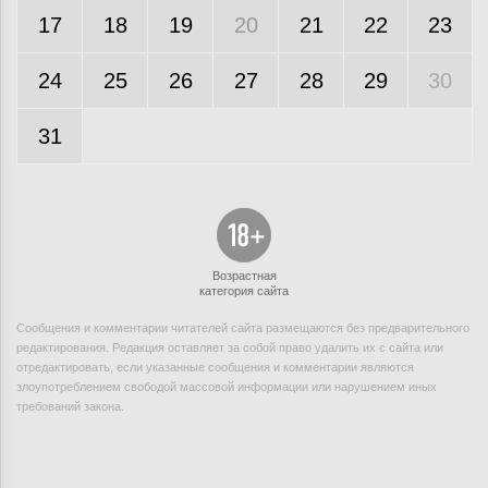
17
18
19
20
21
22
23
24
25
26
27
28
29
30
31
Возрастная
категория сайта
Сообщения и комментарии читателей сайта размещаются без предварительного
редактирования. Редакция оставляет за собой право удалить их с сайта или
отредактировать, если указанные сообщения и комментарии являются
злоупотреблением свободой массовой информации или нарушением иных
требований закона.