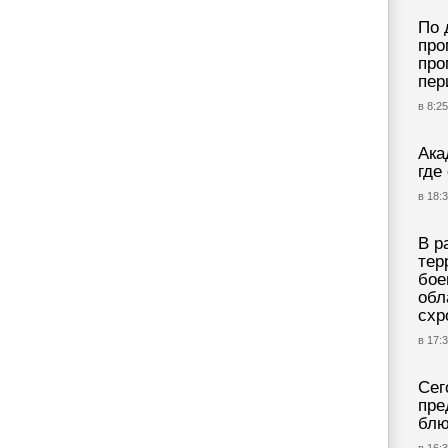
По 
про
про
пер
в 8:25
Ака
где
в 18:3
В р
тер
бое
обл
схр
в 17:3
Сег
пре
блю