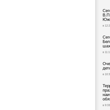
Сег
В.П
Южн
в 12:2
Сег
Бел
шах
в 11:1
Оче
дет
в 10:3
Тер
пра
наи
обя
в 9:33