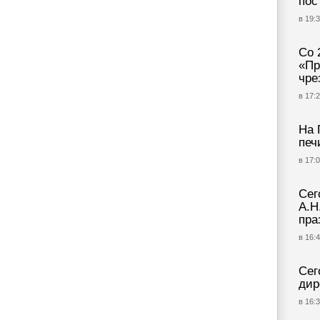
пос
в 19:3
Со 
«Пр
чре
в 17:2
На 
печ
в 17:0
Сег
А.Н
пра
в 16:4
Сег
дир
в 16:3