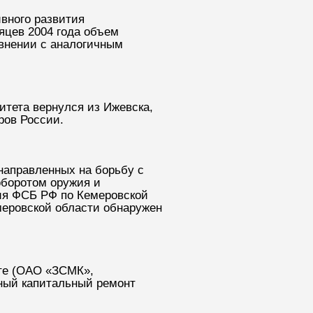
вного развития
яцев 2004 года объем
внении с аналогичным
итета вернулся из Ижевска,
ров России.
направленных на борьбу с
оборотом оружия и
ия ФСБ РФ по Кемеровской
меровской области обнаружен
те (ОАО «ЗСМК»,
ный капитальный ремонт