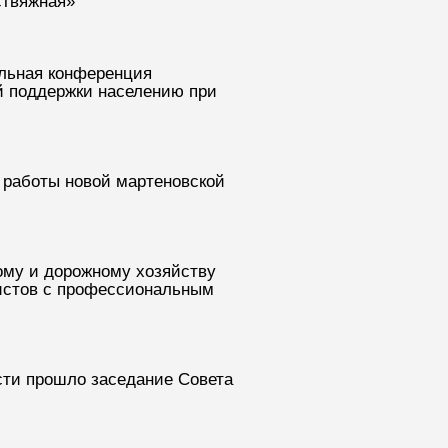
ствяжная»
альная конференция
й поддержки населению при
 работы новой мартеновской
ому и дорожному хозяйству
истов с профессиональным
ти прошло заседание Совета