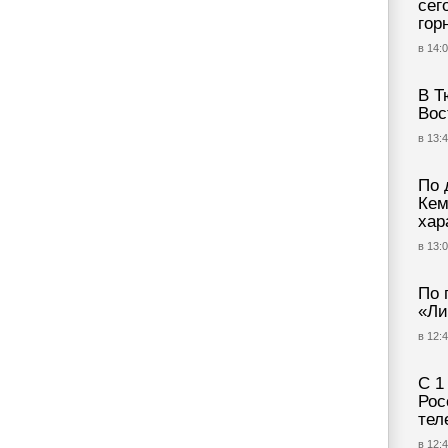
сег
гор
в 14:0
В Т
Вос
в 13:4
По 
Кем
хар
в 13:0
По 
«Ли
в 12:4
С 1
Рос
тел
в 12:4