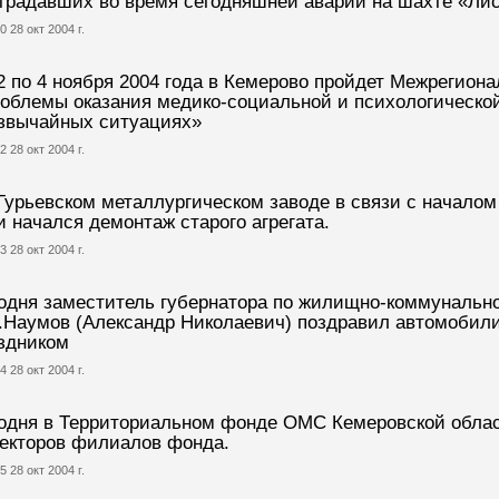
традавших во время сегодняшней аварии на шахте «Ли
0 28 окт 2004 г.
2 по 4 ноября 2004 года в Кемерово пройдет Межрегион
облемы оказания медико-социальной и психологическо
звычайных ситуациях»
2 28 окт 2004 г.
Гурьевском металлургическом заводе в связи с началом
и начался демонтаж старого агрегата.
3 28 окт 2004 г.
одня заместитель губернатора по жилищно-коммунальн
.Наумов (Александр Николаевич) поздравил автомобил
здником
4 28 окт 2004 г.
одня в Территориальном фонде ОМС Кемеровской облас
екторов филиалов фонда.
5 28 окт 2004 г.