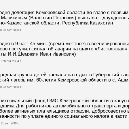
одня делегация Кемеровской области во главе с первым
.Мазикиным (Валентин Петрович) выехала с двухдневны
о-Казахстанской области, Республика Казахстан
0 28 окт 2004 г.
одня в 9 час. 45 мин. (время местное) в военизированн
ово поступил сигнал об аварии на шахте «Листвяжная» 
ты И.И.Шемякин Иван Иванович)
5 28 окт 2004 г.
редная группа детей заехала на отдых в Губернский са
ский лагерь им. 60-летия Кемеровской области в с. Ашм
0 28 окт 2004 г.
риториальный фонд ОМС Кемеровской области в канун
здника Дня работников автомобильного транспорта и до
более активных плательщиков отрасли, добросовестно
занности по уплате единого социального налога в част
 28 окт 2004 г.