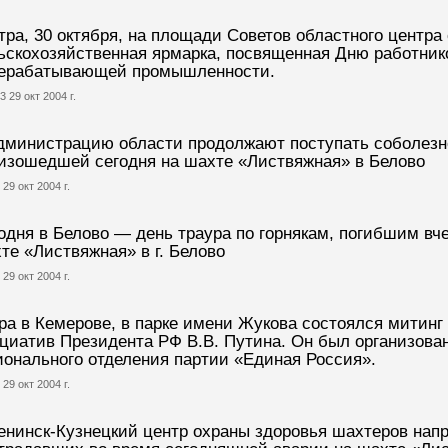
тра, 30 октября, на площади Советов областного центра
ьскохозяйственная ярмарка, посвященная Дню работнико
ерабатывающей промышленности.
3 29 окт 2004 г.
дминистрацию области продолжают поступать соболезно
изошедшей сегодня на шахте «Листвяжная» в Белово
 29 окт 2004 г.
одня в Белово — день траура по горнякам, погибшим вче
те «Листвяжная» в г. Белово
 29 окт 2004 г.
ра в Кемерове, в парке имени Жукова состоялся митинг
циатив Президента РФ В.В. Путина. Он был организова
ионального отделения партии «Единая Россия».
 29 окт 2004 г.
енинск-Кузнецкий центр охраны здоровья шахтеров напр