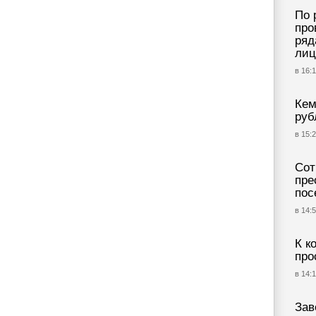
По 
про
ряд
лиц
в 16:1
Кем
руб
в 15:2
Сот
пре
пос
в 14:5
К к
про
в 14:1
Зав