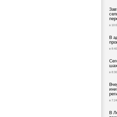
Зав
сел
пер
в 10:0
В а
про
в 8:40
Сег
шах
в 8:30
Вче
ини
рег
в 7:24
В Л