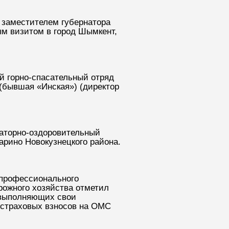
 заместителем губернатора
м визитом в город Шымкент,
ый горно-спасательный отряд
(бывшая «Инская») (директор
наторно-оздоровительный
арино Новокузнецкого района.
 профессионального
рожного хозяйства отметил
 выполняющих свои
и страховых взносов на ОМС