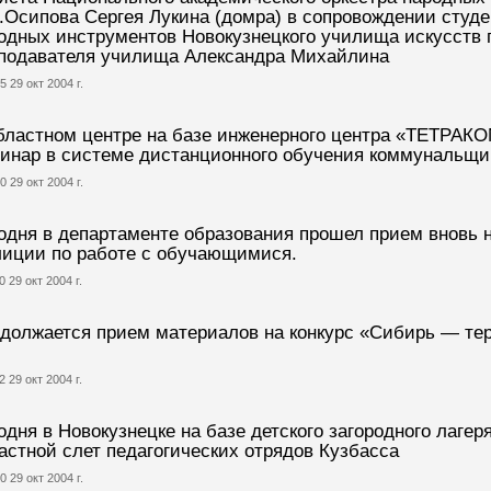
.Осипова Сергея Лукина (домра) в сопровождении студе
одных инструментов Новокузнецкого училища искусств
подавателя училища Александра Михайлина
5 29 окт 2004 г.
бластном центре на базе инженерного центра «ТЕТРАК
инар в системе дистанционного обучения коммунальщи
0 29 окт 2004 г.
одня в департаменте образования прошел прием вновь
иции по работе с обучающимися.
0 29 окт 2004 г.
должается прием материалов на конкурс «Сибирь — те
2 29 окт 2004 г.
одня в Новокузнецке на базе детского загородного лагеря
астной слет педагогических отрядов Кузбасса
0 29 окт 2004 г.