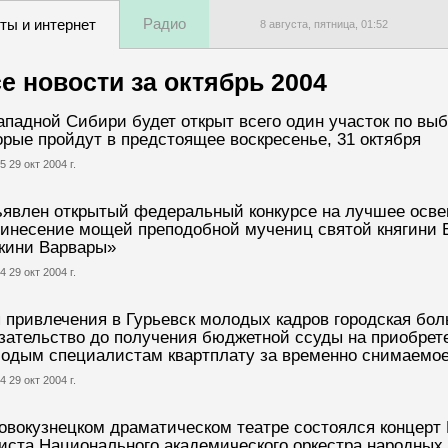
Радио
ты и интернет
8 августа, пятница,
01
:
52
е новости за
октябрь 2004
ападной Сибири будет открыт всего один участок по вы
орые пройдут в предстоящее воскресенье, 31 октября
5 29 окт 2004 г.
явлен открытый федеральный конкурсе на лучшее осв
инесение мощей преподобной мучениц святой княгини 
кини Варвары»
4 29 окт 2004 г.
 привлечения в Гурьевск молодых кадров городская бол
зательство до получения бюджетной ссуды на приобрет
одым специалистам квартплату за временно снимаемое
4 29 окт 2004 г.
овокузнецком драматическом театре состоялся концерт 
иста Национального академического оркестра народных