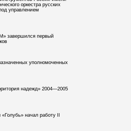
нческого оркестра русских
 под управлением
ОМ» завершился первый
ков
 назначенных уполномоченных
рритория надежд» 2004—2005
 «Голубь» начал работу II