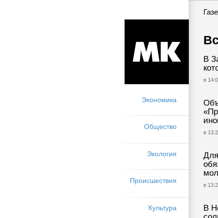
Газе
Вс
В З
кот
в 14:0
Экономика
Объ
«Пр
ино
Общество
в 13:2
Экология
Для
обя
мол
Происшествия
в 13:2
В Н
Культура
сол