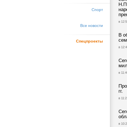
Н.П
нар
Спорт
пре
в 12:5
Все новости
В о
сем
Спецпроекты
в 12:4
Сег
мил
в 11:4
Про
гг.
в 11:2
Сег
обл
в 10:2