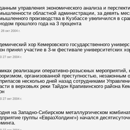
данным управления экономического анализа и перспекти
мышленности областной администрации, за девять мес
мышленного производства в Кузбассе увеличился в сра
иодом прошлого года на 3 процента
 28 окт 2004 г.
демический хор Кемеровского государственного универс
 он принял участие в 3-м фестивале университетских хо
0 27 окт 2004 г.
амках реализации оперативно-розыскных мероприятий, 
роризмом, организованной преступностью, незаконным 
припасов несколько дней назад сотрудниками Управлен
асти в верховьях реки Тайдон Крапивинского района Ке
он
0 27 окт 2004 г.
одня на Западно-Сибирском металлургическом комбина
дприятие группы «ЕвразХолдинг») начался десятисуточ
минга.