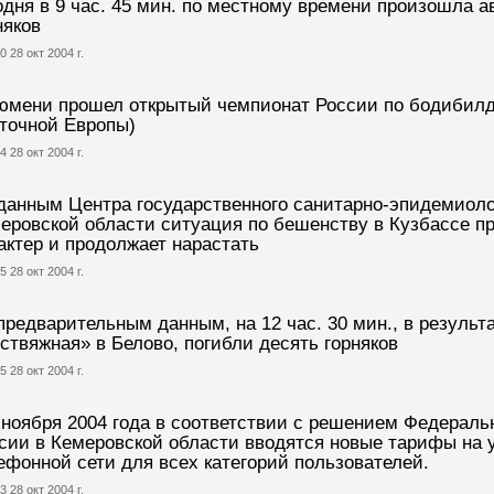
одня в 9 час. 45 мин. по местному времени произошла а
няков
0 28 окт 2004 г.
юмени прошел открытый чемпионат России по бодибилд
точной Европы)
4 28 окт 2004 г.
данным Центра государственного санитарно-эпидемиоло
еровской области ситуация по бешенству в Кузбассе п
актер и продолжает нарастать
5 28 окт 2004 г.
предварительным данным, на 12 час. 30 мин., в результ
ствяжная» в Белово, погибли десять горняков
5 28 окт 2004 г.
 ноября 2004 года в соответствии с решением Федерал
сии в Кемеровской области вводятся новые тарифы на 
ефонной сети для всех категорий пользователей.
3 28 окт 2004 г.