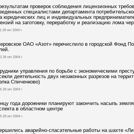
результатам проверок соблюдения лицензионных требов
веденных специалистами департамента потребительског
а юридических лиц и индивидуальных предпринимател
ензий на заготовку, переработку и реализацию лома че
1 28 окт 2004 г.
еровское ОАО «Азот» перечислило в городской Фонд П
лей.
2 28 окт 2004 г.
рудники управления по борьбе с экономическими прест
секли деятельность двух незаконных разрезов на террит
елка Спиченково)
5 28 окт 2004 г.
онцу года дорожники планируют закончить насыпь земля
спекта в областном центре
5 28 окт 2004 г.
ершились аварийно-спасательные работы на шахте «Лист