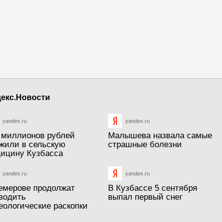
екс.Новости
yandex.ru
yandex.ru
 миллионов рублей
Малышева назвала самые
жили в сельскую
страшные болезни
ицину Кузбасса
yandex.ru
yandex.ru
емерове продолжат
В Кузбассе 5 сентября
водить
выпал первый снег
еологические раскопки