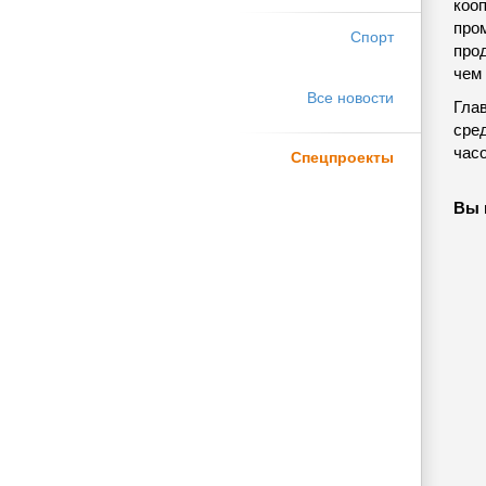
коо
про
Спорт
прод
чем 
Все новости
Глав
сре
часо
Спецпроекты
Вы 