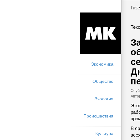
Газе
Текс
З
о
с
Экономика
Д
п
Общество
Опуб
Авто
Экология
Этот
раб
Происшествия
про
В я
Культура
все