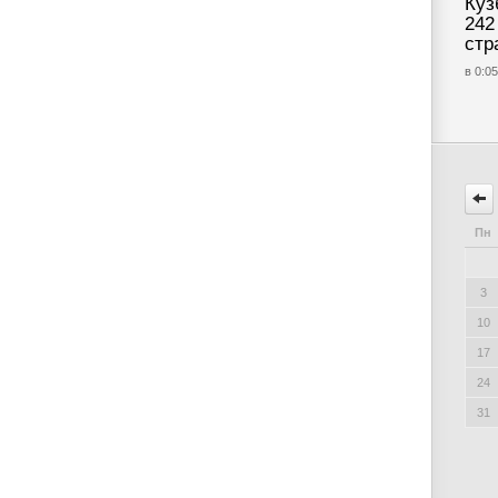
Куз
242
стр
в 0:05
Пн
3
10
17
24
31