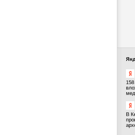
Янд
158
вло
мед
В К
про
арх