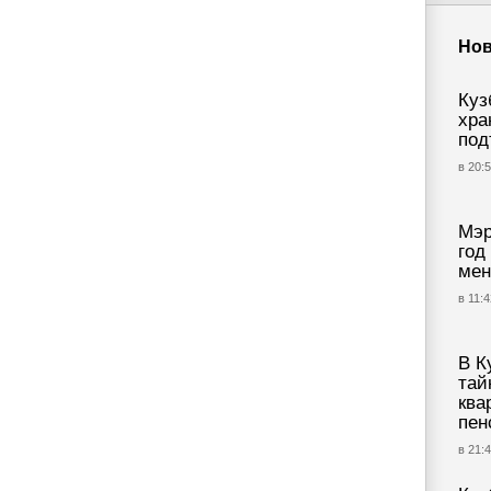
Нов
Куз
хра
под
в 20:5
Мэр
год
мен
в 11:4
В К
тай
ква
пен
в 21:4