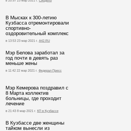
в 20:57 23 мар 2021 г.
Сибдепо
В Мысках к 300-летию
Кузбасса отремонтировали
спортивно-
оздоровительный комплекс
в 13:53 23 мар 2021 г.
А42.RU
Мэр Белова заработал за
год почти в девять раз
меньше жены
в 11:42 22 мар 2021 г.
Федерал Пресс
Мэр Кемерова поздравил с
8 Марта коллектив
больницы, где проходит
лечение
в 21:43 8 мар 2021 г.
КП в Кузбассе
В Кузбассе две женщины
тайком вынесли из