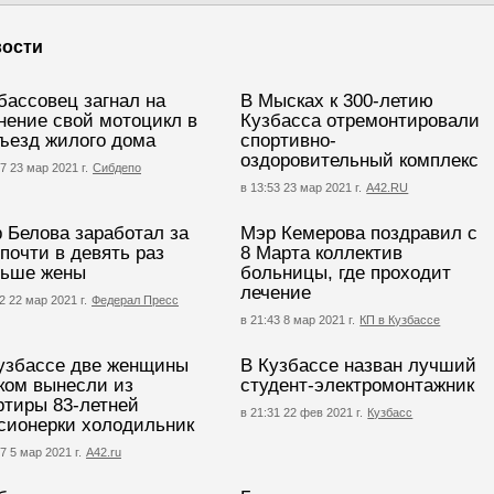
ости
бассовец загнал на
В Мысках к 300-летию
нение свой мотоцикл в
Кузбасса отремонтировали
ъезд жилого дома
спортивно-
оздоровительный комплекс
7 23 мар 2021 г.
Сибдепо
в 13:53 23 мар 2021 г.
А42.RU
 Белова заработал за
Мэр Кемерова поздравил с
 почти в девять раз
8 Марта коллектив
ьше жены
больницы, где проходит
лечение
2 22 мар 2021 г.
Федерал Пресс
в 21:43 8 мар 2021 г.
КП в Кузбассе
узбассе две женщины
В Кузбассе назван лучший
ком вынесли из
студент-электромонтажник
ртиры 83-летней
в 21:31 22 фев 2021 г.
Кузбасс
сионерки холодильник
7 5 мар 2021 г.
А42.ru