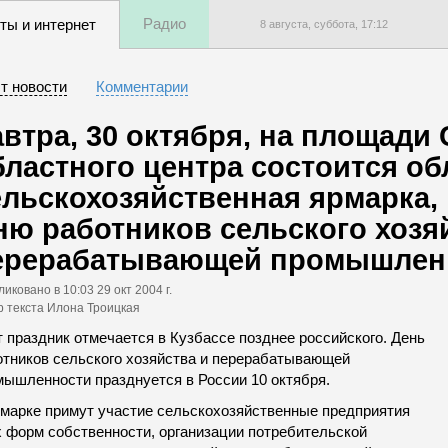
Радио
ты и интернет
8 августа, суббота,
17
:
12
т новости
Комментарии
автра, 30 октября, на площади
бластного центра состоится об
ельскохозяйственная ярмарка,
ню работников сельского хозя
ерерабатывающей промышлен
ликовано
в 10:03 29 окт 2004 г.
р текста Илона Троицкая
 праздник отмечается в Кузбассе позднее российского. День
отников сельского хозяйства и перерабатывающей
мышленности празднуется в России 10 октября.
рмарке примут участие сельскохозяйственные предприятия
х форм собственности, организации потребительской