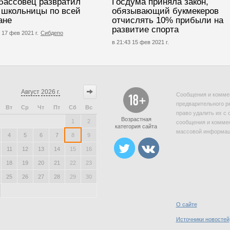
бассовец развратил
Госдума приняла закон,
 школьницы по всей
обязывающий букмекеров
ане
отчислять 10% прибыли на
развитие спорта
 17 фев 2021 г.
Сибдепо
в 21:43 15 фев 2021 г.
Август
2026 г.
Сообщения и коммен
предварительного р
Вт
Ср
Чт
Пт
Сб
Вс
право удалить их с 
Возрастная
1
2
сообщения и коммен
категория сайта
массовой информаци
4
5
6
7
8
9
11
12
13
14
15
16
18
19
20
21
22
23
25
26
27
28
29
30
О сайте
Источники новостей