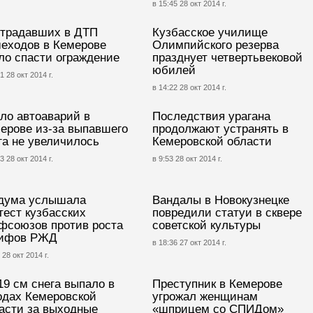
в 15:45 28 окт 2014 г.
традавших в ДТП
Кузбасское училище
еходов в Кемерове
Олимпийского резерва
ло спасти ограждение
празднует четвертьвековой
юбилей
1 28 окт 2014 г.
в 14:22 28 окт 2014 г.
ло автоаварий в
Последствия урагана
ерове из-за выпавшего
продолжают устранять в
га не увеличилось
Кемеровской области
3 28 окт 2014 г.
в 9:53 28 окт 2014 г.
дума услышала
Вандалы в Новокузнецке
тест кузбасских
повредили статуи в сквере
фсоюзов против роста
советской культуры
рифов РЖД
в 18:36 27 окт 2014 г.
 28 окт 2014 г.
19 см снега выпало в
Преступник в Кемерове
одах Кемеровской
угрожал женщинам
асти за выходные
«шприцем со СПИДом»