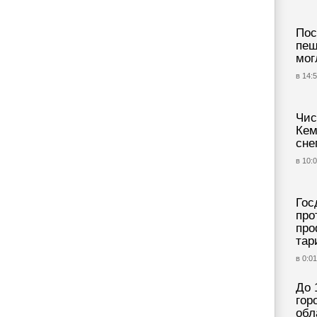
Пос
пеш
мог
в 14:5
Чис
Кем
сне
в 10:0
Гос
про
про
та
в 0:01
До 
гор
обл