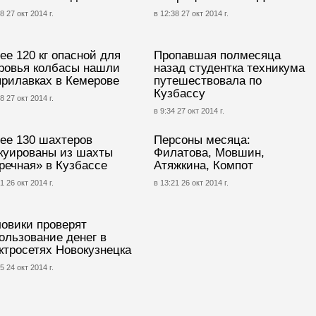
8 27 окт 2014 г.
в 12:38 27 окт 2014 г.
ее 120 кг опасной для
Пропавшая полмесяца
ровья колбасы нашли
назад студентка техникума
прилавках в Кемерове
путешествовала по
Кузбассу
8 27 окт 2014 г.
в 9:34 27 окт 2014 г.
ее 130 шахтеров
Персоны месяца:
куированы из шахты
Филатова, Мовшин,
речная» в Кузбассе
Атяжкина, Компот
1 26 окт 2014 г.
в 13:21 26 окт 2014 г.
овики проверят
ользование денег в
ктросетях Новокузнецка
5 24 окт 2014 г.