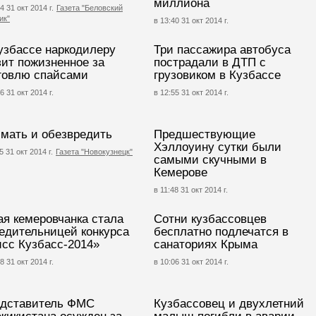
миллиона
4 31 окт 2014 г.
Газета "Беловский
ик"
в 13:40 31 окт 2014 г.
узбассе наркодилеру
Три пассажира автобуса
зит пожизненное за
пострадали в ДТП с
говлю спайсами
грузовиком в Кузбассе
6 31 окт 2014 г.
в 12:55 31 окт 2014 г.
мать и обезвредить
Предшествующие
Хэллоуину сутки были
5 31 окт 2014 г.
Газета "Новокузнецк"
самыми скучными в
Кемерове
в 11:48 31 окт 2014 г.
я кемеровчанка стала
Сотни кузбассовцев
едительницей конкурса
бесплатно подлечатся в
сс Кузбасс-2014»
санаториях Крыма
8 31 окт 2014 г.
в 10:06 31 окт 2014 г.
дставитель ФМС
Кузбассовец и двухлетний