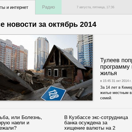
Радио
ты и интернет
7 августа, пятница,
17
:
36
е новости за
октябрь 2014
Тулеев поп
программу 
жилья
в 15:45 31 окт 2014 г.
За 14 лет в Кеме
жилье местным в
семей.
ьба, или Болезнь,
В Кузбассе экс-сотрудница
орую наели и
банка осуждена за
ежали?
хищение валюты на 2