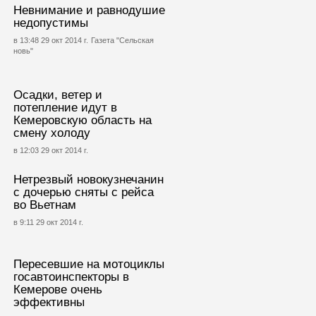
Невнимание и равнодушие
недопустимы
в 13:48 29 окт 2014 г.
Газета "Сельская
новь"
Осадки, ветер и
потепление идут в
Кемеровскую область на
смену холоду
в 12:03 29 окт 2014 г.
Нетрезвый новокузнечанин
с дочерью сняты с рейса
во Вьетнам
в 9:11 29 окт 2014 г.
Пересевшие на мотоциклы
госавтоинспекторы в
Кемерове очень
эффективны