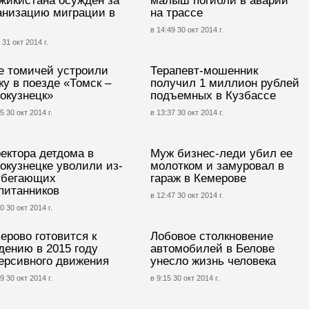
жикистана осужден за
малыш погибли в аварии
анизацию миграции в
на трассе
в 14:49 30 окт 2014 г.
 31 окт 2014 г.
е томичей устроили
Терапевт-мошенник
ку в поезде «Томск –
получил 1 миллион рублей
окузнецк»
подъемных в Кузбассе
5 30 окт 2014 г.
в 13:37 30 окт 2014 г.
ектора детдома в
Муж бизнес-леди убил ее
окузнецке уволили из-
молотком и замуровал в
убегающих
гараж в Кемерове
питанников
в 12:47 30 окт 2014 г.
0 30 окт 2014 г.
ерово готовится к
Лобовое столкновение
дению в 2015 году
автомобилей в Белове
ерсивного движения
унесло жизнь человека
9 30 окт 2014 г.
в 9:15 30 окт 2014 г.