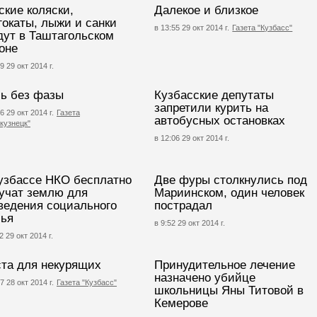
ские коляски,
Далекое и близкое
гокаты, лыжи и санки
в 13:55 29 окт 2014 г.
Газета "Кузбасс"
дут в Таштагольском
оне
9 29 окт 2014 г.
ь без фазы
Кузбасские депутаты
запретили курить на
6 29 окт 2014 г.
Газета
автобусных остановках
кузнецк"
в 12:06 29 окт 2014 г.
узбассе НКО бесплатно
Две фуры столкнулись под
учат землю для
Мариинском, один человек
ведения социального
пострадал
ья
в 9:52 29 окт 2014 г.
2 29 окт 2014 г.
та для некурящих
Принудительное лечение
назначено убийце
7 28 окт 2014 г.
Газета "Кузбасс"
школьницы Яны Титовой в
Кемерове