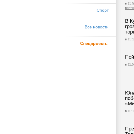
в 13:5
вестн
Спорт
В К
гро
Все новости
тор
в 13:1
Спецпроекты
Пой
в 11:5
Юна
поб
«Ми
в 10:1
Пре