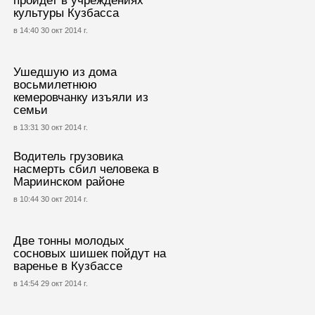
пройдет в учреждениях
культуры Кузбасса
в 14:40 30 окт 2014 г.
Ушедшую из дома
восьмилетнюю
кемеровчанку изъяли из
семьи
в 13:31 30 окт 2014 г.
Водитель грузовика
насмерть сбил человека в
Мариинском районе
в 10:44 30 окт 2014 г.
Две тонны молодых
сосновых шишек пойдут на
варенье в Кузбассе
в 14:54 29 окт 2014 г.