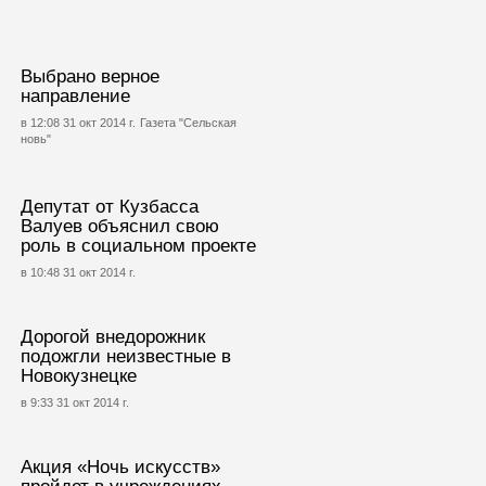
Выбрано верное
направление
в 12:08 31 окт 2014 г.
Газета "Сельская
новь"
Депутат от Кузбасса
Валуев объяснил свою
роль в социальном проекте
в 10:48 31 окт 2014 г.
Дорогой внедорожник
подожгли неизвестные в
Новокузнецке
в 9:33 31 окт 2014 г.
Акция «Ночь искусств»