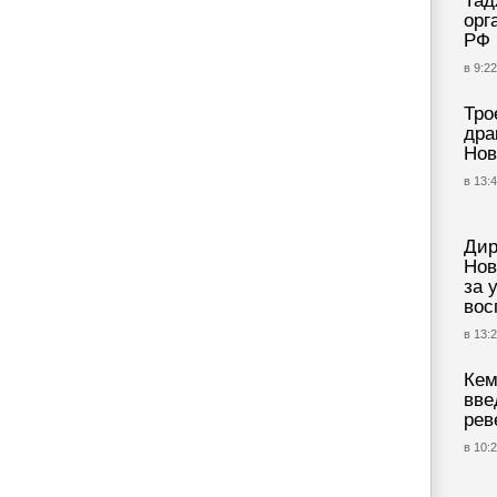
Тад
орг
РФ
в 9:22
Тро
дра
Нов
в 13:4
Дир
Нов
за 
вос
в 13:2
Кем
вве
рев
в 10:2