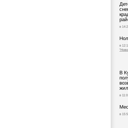
Дет
сне
кра
рай
в 14:2
Нол
в 12:1
"Ново
В К
пол
воз
жил
в 11:0
Мес
в 15:5