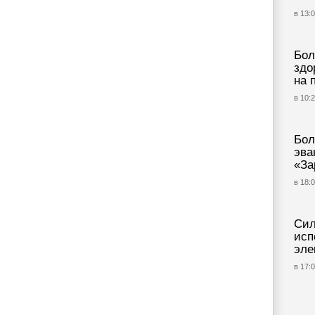
в 13:0
Бол
здо
на 
в 10:2
Бол
эва
«За
в 18:0
Сил
исп
эле
в 17:0