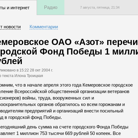
Радио
ты и интернет
7 августа, пятница,
21
:
34
т новости
Комментарии
емеровское ОАО «Азот» перечи
ородской Фонд Победы 1 милл
ублей
ликовано
в 15:22 28 окт 2004 г.
р текста Илона Троицкая
мним, что в начале апреля этого года Кемеровское городское
еление Всероссийской общественной организации ветеранов
сионеров) войны, труда, вооруженных сил и
воохранительных органов обратилось ко всем горожанам и
оводителям предприятий и организаций внести посильный
ад в городской фонд Победы.
сегодняшний день сумма на счете городского Фонда Победы
авляет 1 миллион 753 тысячи 669 рублей 50 копеек. Все