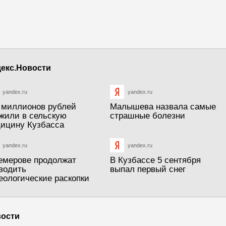
екс.Новости
yandex.ru
yandex.ru
 миллионов рублей
Малышева назвала самые
жили в сельскую
страшные болезни
ицину Кузбасса
yandex.ru
yandex.ru
емерове продолжат
В Кузбассе 5 сентября
водить
выпал первый снег
еологические раскопки
ости