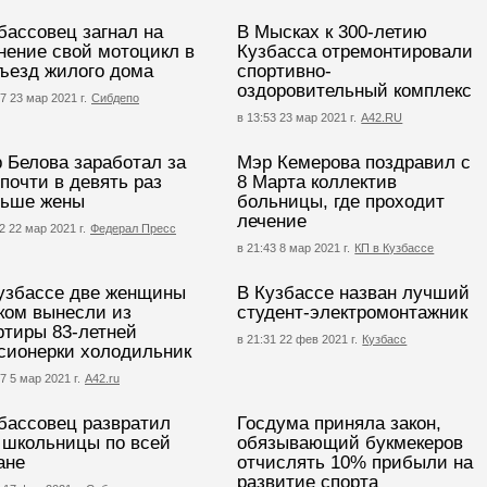
бассовец загнал на
В Мысках к 300-летию
нение свой мотоцикл в
Кузбасса отремонтировали
ъезд жилого дома
спортивно-
оздоровительный комплекс
7 23 мар 2021 г.
Сибдепо
в 13:53 23 мар 2021 г.
А42.RU
 Белова заработал за
Мэр Кемерова поздравил с
 почти в девять раз
8 Марта коллектив
ьше жены
больницы, где проходит
лечение
2 22 мар 2021 г.
Федерал Пресс
в 21:43 8 мар 2021 г.
КП в Кузбассе
узбассе две женщины
В Кузбассе назван лучший
ком вынесли из
студент-электромонтажник
ртиры 83-летней
в 21:31 22 фев 2021 г.
Кузбасс
сионерки холодильник
7 5 мар 2021 г.
А42.ru
бассовец развратил
Госдума приняла закон,
 школьницы по всей
обязывающий букмекеров
ане
отчислять 10% прибыли на
развитие спорта