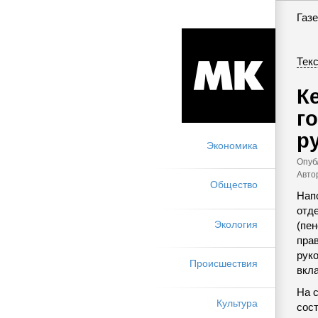
Газе
Текс
К
г
р
Экономика
Опуб
Авто
Общество
Напо
отд
Экология
(пен
пра
рук
Происшествия
вкл
На 
Культура
сост