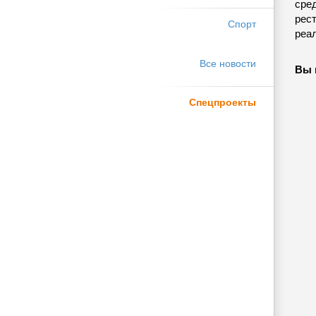
сре
рес
Спорт
реа
Все новости
Вы 
Спецпроекты