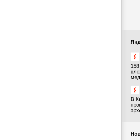
Янд
158
вло
мед
В К
про
арх
Нов