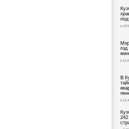
Куз
хра
под
в 20:5
Мэр
год
мен
в 11:4
В К
тай
ква
пен
в 21:4
Куз
242
стр