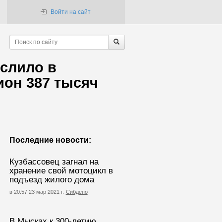
Войти на сайт
слило в
ион 387 тысяч
Последние новости:
Кузбассовец загнал на
хранение свой мотоцикл в
подъезд жилого дома
в 20:57 23 мар 2021 г.
Сибдепо
В Мысках к 300-летию