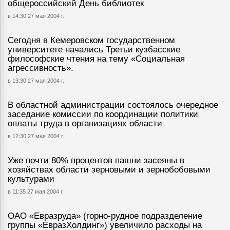
общероссийский День библиотек
в 14:30 27 мая 2004 г.
Сегодня в Кемеровском государственном
университете начались Третьи кузбасские
философские чтения на тему «Социальная
агрессивность».
в 13:30 27 мая 2004 г.
В областной администрации состоялось очередное
заседание комиссии по координации политики
оплаты труда в организациях области
в 12:30 27 мая 2004 г.
Уже почти 80% процентов пашни засеяны в
хозяйствах области зерновыми и зернобобовыми
культурами
в 11:35 27 мая 2004 г.
ОАО «Евразруда» (горно-рудное подразделение
группы «ЕвразХолдинг») увеличило расходы на