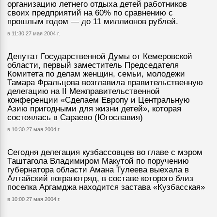
организацию летнего отдыха детей работников
своих предприятий на 60% по сравнению с
прошлым годом — до 11 миллионов рублей.
в 11:30 27 мая 2004 г.
Депутат Государственной Думы от Кемеровской
области, первый заместитель Председателя
Комитета по делам женщин, семьи, молодежи
Тамара Фральцова возглавила правительственную
делегацию на II Межправительственной
конференции «Сделаем Европу и Центральную
Азию пригодными для жизни детей», которая
состоялась в Сараево (Югославия)
в 10:30 27 мая 2004 г.
Сегодня делегация кузбассовцев во главе с мэром
Таштагола Владимиром Макутой по поручению
губернатора области Амана Тулеева выехала в
Алтайский погранотряд, в составе которого близ
поселка Аргамджа находится застава «Кузбасская»
в 10:00 27 мая 2004 г.