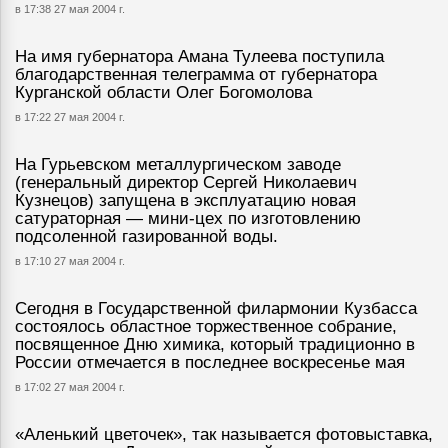
в 17:38 27 мая 2004 г.
На имя губернатора Амана Тулеева поступила
благодарственная телеграмма от губернатора
Курганской области Олег Богомолова
в 17:22 27 мая 2004 г.
На Гурьевском металлургическом заводе
(генеральный директор Сергей Николаевич
Кузнецов) запущена в эксплуатацию новая
сатураторная — мини-цех по изготовлению
подсоленной газированной воды.
в 17:10 27 мая 2004 г.
Сегодня в Государственной филармонии Кузбасса
состоялось областное торжественное собрание,
посвященное Дню химика, который традиционно в
России отмечается в последнее воскресенье мая
в 17:02 27 мая 2004 г.
«Аленький цветочек», так называется фотовыставка,