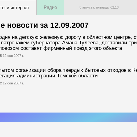
Радио
ты и интернет
8 августа, пятница,
02
:
13
е новости за
12.09.2007
одня на детскую железную дорогу в областном центре, с
 патронажем губернатора Амана Тулеева, доставили три 
ловозом составят фирменный поезд этого объекта
5 12 сен 2007 г.
пытом организации сбора твердых бытовых отходов в К
егация администрации Томской области
2 12 сен 2007 г.