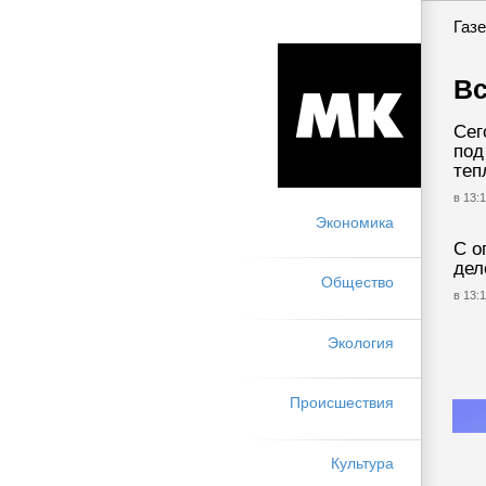
Газе
Вс
Сег
под
теп
в 13:1
Экономика
С о
дел
Общество
в 13:1
Экология
Происшествия
Культура