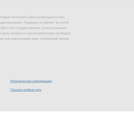
тарии читателей сайта размещаются без
едактирования. Редакция оставляет за собой
сайта или отредактировать, если указанные
тарии являются злоупотреблением свободой
и или нарушением иных требований закона.
Юридическая информация
Письмо вебмастеру