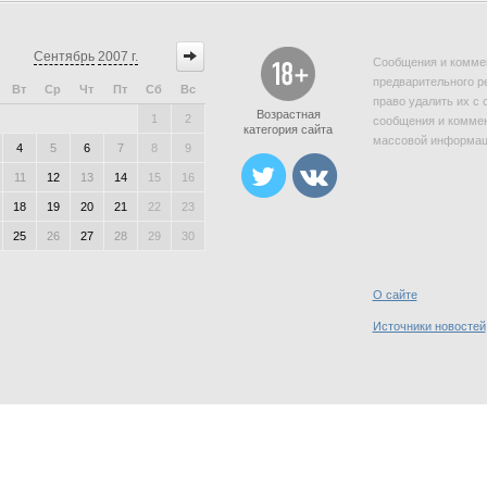
Сентябрь
2007 г.
Сообщения и коммен
предварительного р
Вт
Ср
Чт
Пт
Сб
Вс
право удалить их с 
Возрастная
1
2
сообщения и коммен
категория сайта
массовой информаци
4
5
6
7
8
9
11
12
13
14
15
16
18
19
20
21
22
23
25
26
27
28
29
30
О сайте
Источники новостей