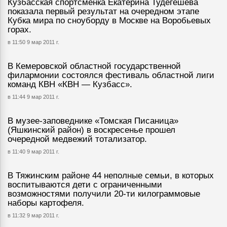
Кузбасская спортсменка Екатерина Тудегешева
показала первый результат на очередном этапе
Кубка мира по сноуборду в Москве на Воробьевых
горах.
в 11:50 9 мар 2011 г.
В Кемеровской областной государственной
филармонии состоялся фестиваль областной лиги
команд КВН «КВН — Кузбасс».
в 11:44 9 мар 2011 г.
В музее-заповеднике «Томская Писаница»
(Яшкинский район) в воскресенье прошел
очередной медвежий тотализатор.
в 11:40 9 мар 2011 г.
В Тяжинским районе 44 неполные семьи, в которых
воспитываются дети с ограниченными
возможностями получили 20-ти килограммовые
наборы картофеля.
в 11:32 9 мар 2011 г.