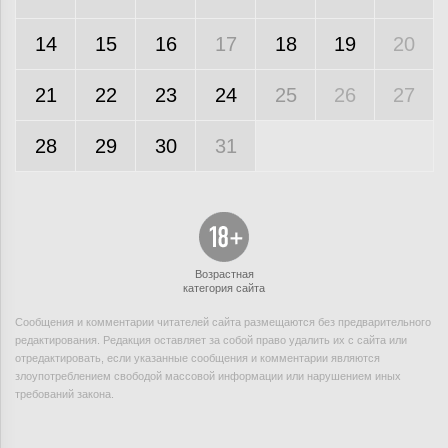
14
15
16
17
18
19
20
21
22
23
24
25
26
27
28
29
30
31
Возрастная
категория сайта
Сообщения и комментарии читателей сайта размещаются без предварительного
редактирования. Редакция оставляет за собой право удалить их с сайта или
отредактировать, если указанные сообщения и комментарии являются
злоупотреблением свободой массовой информации или нарушением иных
требований закона.