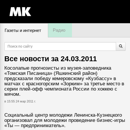
Радио
Газеты и интернет
8 августа, пятница,
01
:
01
Все новости за
24.03.2011
Косолапые прогнозисты из музея-заповедника
«Томская Писаница» (Яшкинский район)
предсказали победу кемеровскому «Кузбассу» в
матчах с красногорским «Зорким» за третье место в
серии плей-офф чемпионата России по хоккею с
мячом.
в 15:55 24 мар 2011 г.
Социальный центр молодежи Ленинска-Кузнецкого
организовал для молодежи проведение бизнес-игры
«Ты — предприниматель».