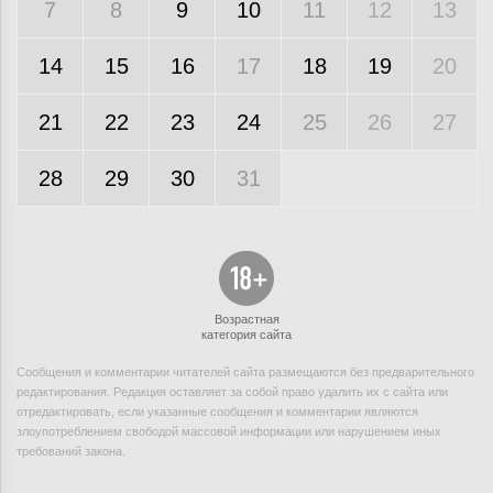
7
8
9
10
11
12
13
14
15
16
17
18
19
20
21
22
23
24
25
26
27
28
29
30
31
Возрастная
категория сайта
Сообщения и комментарии читателей сайта размещаются без предварительного
редактирования. Редакция оставляет за собой право удалить их с сайта или
отредактировать, если указанные сообщения и комментарии являются
злоупотреблением свободой массовой информации или нарушением иных
требований закона.