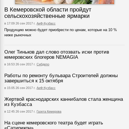
В Кемеровской области пройдут
сельскохозяйственные ярмарки
в 17:09 26 сен 2017 г.
АиФ-Кузбасс
Продукцию можно будет приобрести по ценам, которые на 10 %
ниже рыночных
Олег Тиньков дал слово отозвать иски против
кемеровских блогеров NEMAGIA
в 16:53 26 сен 2017 г.
Сибдепо
Работы по ремонту бульвара Строителей должны
завершиться к 15 октября
в 15:05 26 сен 2017 г.
АиФ-Кузбасс
Жертвой краснодарских каннибалов стала женщина
из Кузбасса
в 12:45 26 сен 2017 г.
Газета Кемерова
На сцене кемеровского театра будет играть
«Сатирикон»