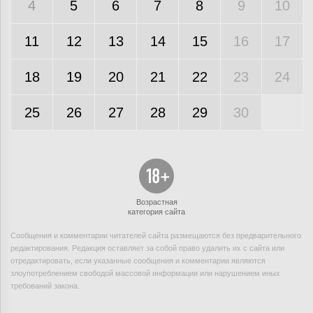
4
5
6
7
8
9
10
11
12
13
14
15
16
17
18
19
20
21
22
23
24
25
26
27
28
29
30
Возрастная
категория сайта
Сообщения и комментарии читателей сайта размещаются без предварительного
редактирования. Редакция оставляет за собой право удалить их с сайта или
отредактировать, если указанные сообщения и комментарии являются
злоупотреблением свободой массовой информации или нарушением иных
требований закона.