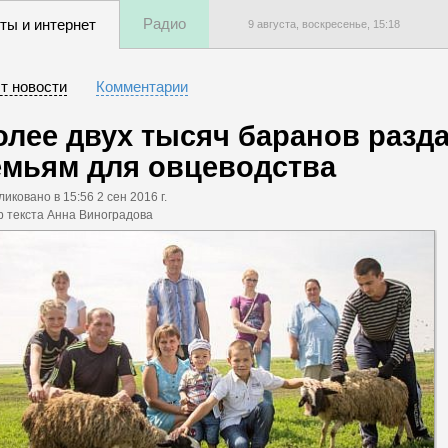
Радио
ты и интернет
9 августа, воскресенье,
15
:
18
т новости
Комментарии
олее двух тысяч баранов разд
емьям для овцеводства
ликовано
в 15:56 2 сен 2016 г.
р текста Анна Виноградова