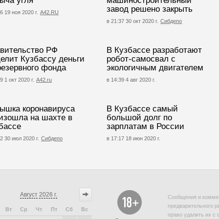
ыча угля
машиностроительный
завод решено закрыть
6 19 ноя 2020 г.
А42.RU
в 21:37 30 окт 2020 г.
Сибдепо
вительство РФ
В Кузбассе разработают
елит Кузбассу деньги
робот-самосвал с
резервного фонда
экологичным двигателем
9 1 окт 2020 г.
A42.ru
в 14:39 4 авг 2020 г.
ышка коронавируса
В Кузбассе самый
изошла на шахте в
большой долг по
бассе
зарплатам в России
2 30 июл 2020 г.
Сибдепо
в 17:17 18 июн 2020 г.
Август
2026 г.
Сообщения и коммен
предварительного р
Вт
Ср
Чт
Пт
Сб
Вс
право удалить их с 