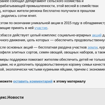
 ранее сообщал департамент сельского хозяйства и
ерабатывающей промышленности, этой весной в семействах
ц, которых жители региона бесплатно получили в прошлом
, родились сотни ягнят.
 этом по окончании уникальной акции в 2015 году в обладмини
ающие принять в ней
участие
.
узбассе действует целый комплекс социально-аграрных
акций
д
ачного движения, цель которых — обеспечить продовольственну
исле основных акций — бесплатная раздача участков
земли
, ку
офеля элитных сортов, семян овощей, овощных наборов, а такж
 меры поддержки помогают жителям обеспечить детей не толь
щами, но и дополнить продовольственную корзину семьи качес
дой, экологически чистыми куриными яйцами, причем с экономие
можете
оставить комментарий
к этому материалу
екс.Новости