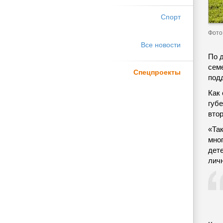
Спорт
Фото 
Все новости
По 
семе
Спецпроекты
под
Как
губ
втор
«Так
мно
дет
лич