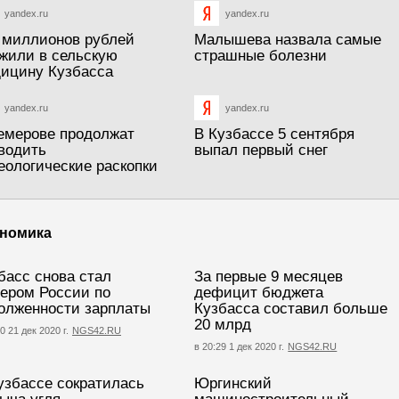
yandex.ru
yandex.ru
 миллионов рублей
Малышева назвала самые
жили в сельскую
страшные болезни
ицину Кузбасса
yandex.ru
yandex.ru
емерове продолжат
В Кузбассе 5 сентября
водить
выпал первый снег
еологические раскопки
номика
басс снова стал
За первые 9 месяцев
ером России по
дефицит бюджета
олженности зарплаты
Кузбасса составил больше
20 млрд
0 21 дек 2020 г.
NGS42.RU
в 20:29 1 дек 2020 г.
NGS42.RU
узбассе сократилась
Юргинский