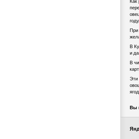
Как
пер
ове
году
При
жел
В К
и д
В ч
карт
Эти
ово
яго
Вы 
Янд