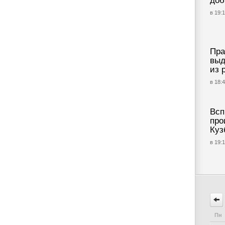
доб
в 19:1
Пра
выд
из 
в 18:4
Всп
про
Куз
в 19:1
Пн