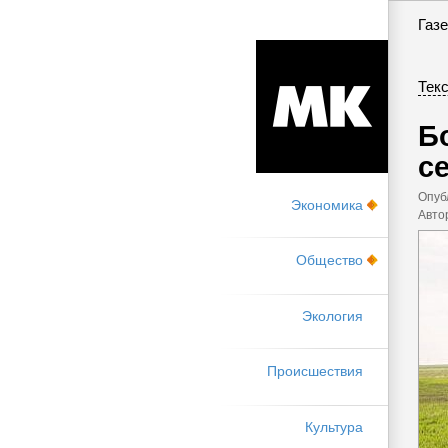
Газе
Текс
Б
с
Опуб
Экономика
Авто
Общество
Экология
Происшествия
Культура