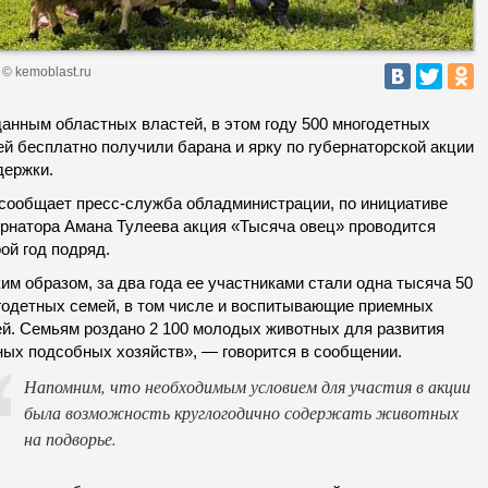
© kemoblast.ru
данным областных властей, в этом году 500 многодетных
й бесплатно получили барана и ярку по губернаторской акции
держки.
 сообщает пресс-служба обладминистрации, по инициативе
ернатора Амана Тулеева акция «Тысяча овец» проводится
ой год подряд.
им образом, за два года ее участниками стали одна тысяча 50
годетных семей, в том числе и воспитывающие приемных
ей. Семьям роздано 2 100 молодых животных для развития
ных подсобных хозяйств», — говорится в сообщении.
Напомним, что необходимым условием для участия в акции
была возможность круглогодично содержать животных
на подворье.