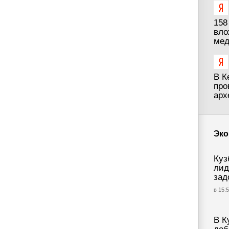
158
вло
мед
В К
про
арх
Эко
Куз
лид
зад
в 15:5
В К