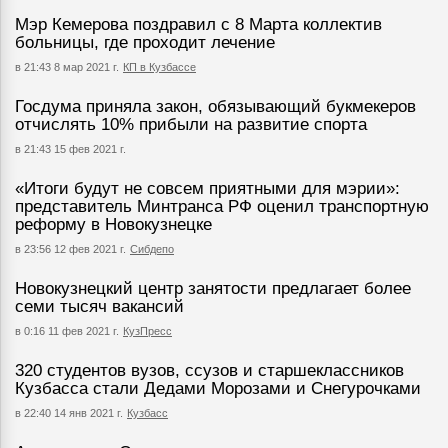
Мэр Кемерова поздравил с 8 Марта коллектив
больницы, где проходит лечение
в 21:43 8 мар 2021 г.
КП в Кузбассе
Госдума приняла закон, обязывающий букмекеров
отчислять 10% прибыли на развитие спорта
в 21:43 15 фев 2021 г.
«Итоги будут не совсем приятными для мэрии»:
представитель Минтранса РФ оценил транспортную
реформу в Новокузнецке
в 23:56 12 фев 2021 г.
Сибдепо
Новокузнецкий центр занятости предлагает более
семи тысяч вакансий
в 0:16 11 фев 2021 г.
КузПресс
320 студентов вузов, ссузов и старшеклассников
Кузбасса стали Дедами Морозами и Снегурочками
в 22:40 14 янв 2021 г.
Кузбасс