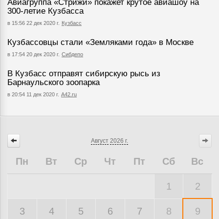
Авиагруппа «Стрижи» покажет крутое авиашоу на
300-летие Кузбасса
в 15:56 22 дек 2020 г.
Кузбасс
Кузбассовцы стали «Земляками года» в Москве
в 17:54 20 дек 2020 г.
Сибдепо
В Кузбасс отправят сибирскую рысь из
Барнаульского зоопарка
в 20:54 11 дек 2020 г.
А42.ru
Август
2026 г.
Пн
Вт
Ср
Чт
Пт
Сб
Вс
1
2
3
4
5
6
7
8
9