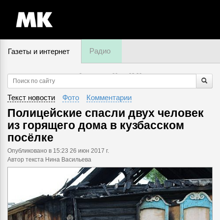
Радио
Газеты и интернет
9 августа, суббота,
03
:
20
Текст новости
Фото
Комментарии
Полицейские спасли двух человек
из горящего дома в кузбасском
посёлке
Опубликовано
в 15:23 26 июн 2017 г.
Автор текста Нина Васильева