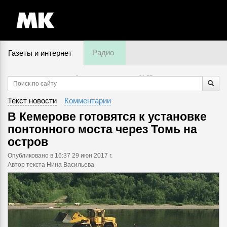
Радио
Газеты и интернет
9 августа, воскресенье,
21
:
57
Текст новости
Комментарии
В Кемерове готовятся к установке
понтонного моста через Томь на
остров
Опубликовано
в 16:37 29 июн 2017 г.
Автор текста Нина Васильева