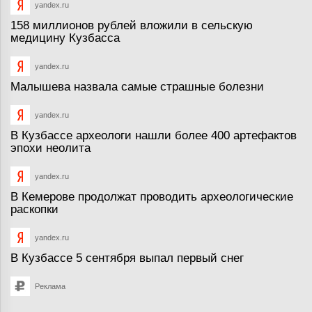
yandex.ru
158 миллионов рублей вложили в сельскую
медицину Кузбасса
yandex.ru
Малышева назвала самые страшные болезни
yandex.ru
В Кузбассе археологи нашли более 400 артефактов
эпохи неолита
yandex.ru
В Кемерове продолжат проводить археологические
раскопки
yandex.ru
В Кузбассе 5 сентября выпал первый снег
Реклама