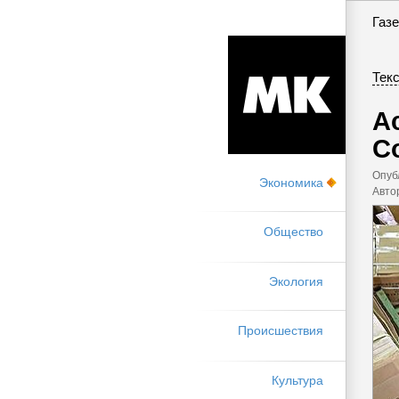
Газе
Текс
А
Co
Опуб
Экономика
Авто
Общество
Экология
Происшествия
Культура