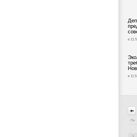
Деп
пре
сов
в 21:5
Эко
тре
Нов
в 11:5
Пн
3