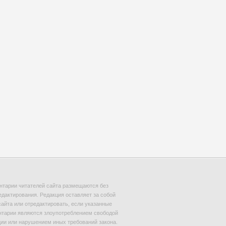
тарии читателей сайта размещаются без
едактирования. Редакция оставляет за собой
сайта или отредактировать, если указанные
тарии являются злоупотреблением свободой
и или нарушением иных требований закона.