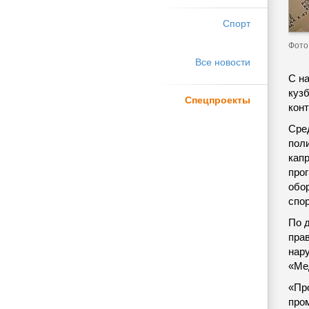
Спорт
Фото 
Все новости
С н
куз
Спецпроекты
кон
Сре
пол
кап
про
обор
спор
По 
прав
нар
«Ме
«Пр
про