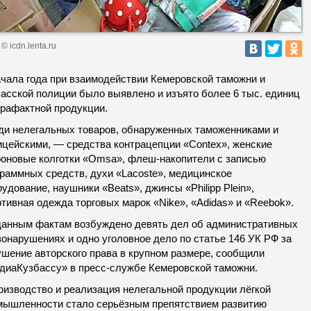
© icdn.lenta.ru
ачала года при взаимодействии Кемеровской таможни и
басской полиции было выявлено и изъято более 6 тыс. единиц
трафактной продукции.
ди нелегальных товаров, обнаруженных таможенниками и
ицейскими, — средства контрацепции «Contex», женские
роновые колготки «Omsa», флеш-накопители с записью
граммных средств, духи «Lacoste», медицинское
удование, наушники «Beats», джинсы «Philipp Plein»,
тивная одежда торговых марок «Nike», «Adidas» и «Reebok».
данным фактам возбуждено девять дел об административных
онарушениях и одно уголовное дело по статье 146 УК РФ за
ушение авторского права в крупном размере, сообщили
диаКузбассу» в пресс-службе Кемеровской таможни.
оизводство и реализация нелегальной продукции лёгкой
мышленности стало серьёзным препятствием развитию