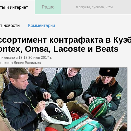
Радио
ты и интернет
8 августа, суббота,
22
:
51
т новости
Комментарии
ссортимент контрафакта в Куз
ntex, Omsa, Lacoste и Beats
ликовано
в 13:18 30 июн 2017 г.
р текста Денис Васильев