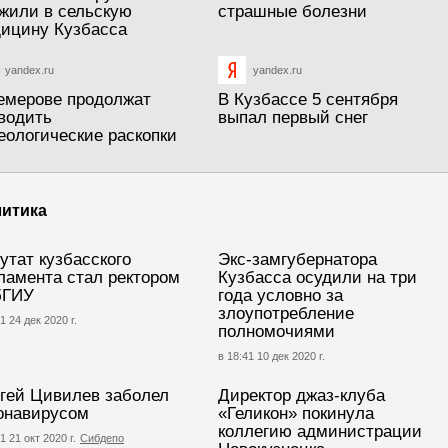
жили в сельскую
страшные болезни
ицину Кузбасса
yandex.ru
yandex.ru
емерове продолжат
В Кузбассе 5 сентября
водить
выпал первый снег
еологические раскопки
итика
утат кузбасского
Экс-замгубернатора
ламента стал ректором
Кузбасса осудили на три
бГИУ
года условно за
злоупотребление
1 24 дек 2020 г.
полномочиями
в 18:41 10 дек 2020 г.
гей Цивилев заболел
Директор джаз-клуба
онавирусом
«Геликон» покинула
коллегию администрации
1 21 окт 2020 г.
Сибдепо