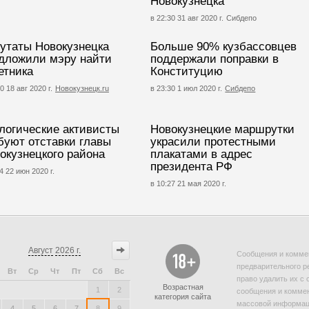
Новокузнецка
в 22:30 31 авг 2020 г.
Сибдепо
утаты Новокузнецка
Больше 90% кузбассовцев
дложили мэру найти
поддержали поправки в
етника
Конституцию
0 18 авг 2020 г.
Новокузнецк.ru
в 23:30 1 июл 2020 г.
Сибдепо
логические активисты
Новокузнецкие маршрутки
буют отставки главы
украсили протестными
окузнецкого района
плакатами в адрес
президента РФ
4 22 июн 2020 г.
в 10:27 21 мая 2020 г.
Август
2026 г.
Сообщения и коммен
предварительного р
Вт
Ср
Чт
Пт
Сб
Вс
право удалить их с 
Возрастная
1
2
сообщения и коммен
категория сайта
массовой информаци
4
5
6
7
8
9