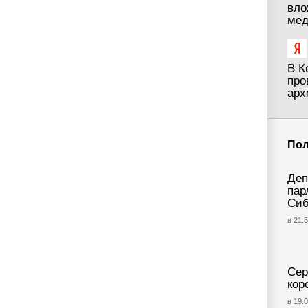
вло
мед
В К
про
арх
Пол
Деп
пар
Си
в 21:5
Сер
кор
в 19:0