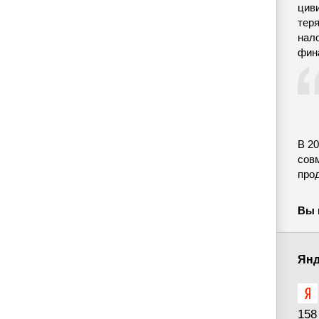
цив
тер
нал
фин
В 20
сов
про
Вы 
Янд
158