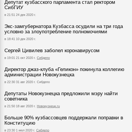
Депутат кузбасского парламента стал ректором
СибГИУ
в 21:51 24 дек 2020 г.
Экс-замгубернатора Кузбасса осудили на три года
условно за злоупотребление полномочиями
в 18:41 10 дек 2020 г.
Сергей Цивилев заболел коронавирусом
в 19:01 21 окт 2020 г.
Сибдепо
Директор джаз-клуба «Геликон» покинула коллегию
администрации Новокузнецка
в 22:30 31 авг 2020 г.
Сибдепо
Депутаты Новокузнецка предложили мэру найти
советника
в 21:50 18 авг 2020 г.
Новокузнецк.ru
Больше 90% кузбассовцев поддержали поправки в
Конституцию
в 23:30 1 июл 2020 г.
Сибдепо