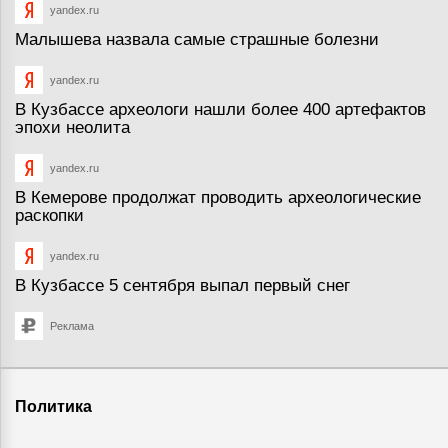
yandex.ru
Малышева назвала самые страшные болезни
yandex.ru
В Кузбассе археологи нашли более 400 артефактов
эпохи неолита
yandex.ru
В Кемерове продолжат проводить археологические
раскопки
yandex.ru
В Кузбассе 5 сентября выпал первый снег
Реклама
Политика