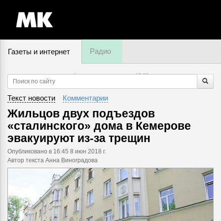
Радио
Газеты и интернет
9 августа, воскресенье,
17
:
37
Текст новости
Комментарии
Жильцов двух подъездов
«сталинского» дома в Кемерове
эвакуируют из-за трещин
Опубликовано
в 16:45 8 июн 2018 г.
Автор текста Анна Виноградова