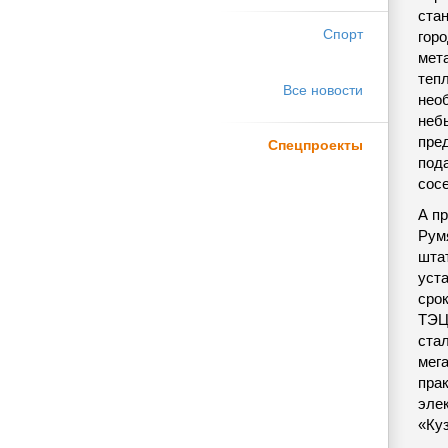
ста
Спорт
горо
мет
теп
Все новости
нео
неб
пре
Спецпроекты
пода
сос
А п
Рум
шта
уст
срок
ТЭЦ
ста
мег
пра
эле
«Ку