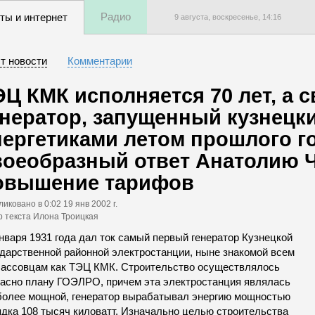
Радио
ты и интернет
9 августа, воскресенье,
14
:
16
т новости
Комментарии
ЭЦ КМК исполняется 70 лет, а
енератор, запущенный кузнецк
нергетиками летом прошлого г
воеобразный ответ Анатолию Ч
овышение тарифов
ликовано
в 0:02 19 янв 2002 г.
р текста Илона Троицкая
нваря 1931 года дал ток самый первый генератор Кузнецкой
ударственной районной электростанции, ныне знакомой всем
бассовцам как ТЭЦ КМК. Строительство осуществлялось
ласно плану ГОЭЛРО, причем эта электростанция являлась
более мощной, генератор вырабатывал энергию мощностью
ядка 108 тысяч киловатт. Изначально целью строительства