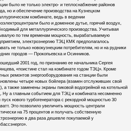
нции было не только электро- и теплоснабжение районов
да, но и обеспечение производства на Кузнецком
аллургическом комбинате, ведь в ведении
лоэлектроцентрали было и доменное дутье, горячий воздух,
бходимый для металлургического производства. Учитывая
ывалую по тем временам мощность, вырабатываемую
дприятием, электроэнергию ТЭЦ КМК предполагалось
вать не только новокузнецким потребителям, но и на рудники
едних городов — Прокопьевска и Осинников.
рошедший 2001 год, по признанию ее начальника Сергея
янцева, «поистине стал на комбинате годом ТЭЦ». Кроме
тных ремонтов энергооборудования на станции были
ановлены четыре новых бойлера (взамен отслуживших свой
), а также заменены экраны пиковой водогрейной на котельной
. Ну а главным событием для ТЭЦ и комбината несомненно
л пуск нового турбогенератора с рекордной мощностью 30
аватт. Это позволило увеличить мощность централи
ктически на 75 процентов и получать собственную
ктроэнергию в два раза дешевле покупаемой у
збассэнерго».