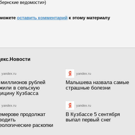
убернские ведомости»)
можете
оставить комментарий
к этому материалу
екс.Новости
yandex.ru
yandex.ru
 миллионов рублей
Малышева назвала самые
жили в сельскую
страшные болезни
ицину Кузбасса
yandex.ru
yandex.ru
емерове продолжат
В Кузбассе 5 сентября
водить
выпал первый снег
еологические раскопки