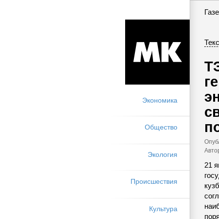
Газе
Текс
Т
г
э
Экономика
с
п
Общество
Опуб
Авто
Экология
21 я
гос
Происшествия
куз
сог
наи
Культура
пор