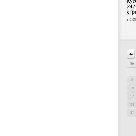
Куз
242
стр
в 0:05
Пн
3
10
17
24
31