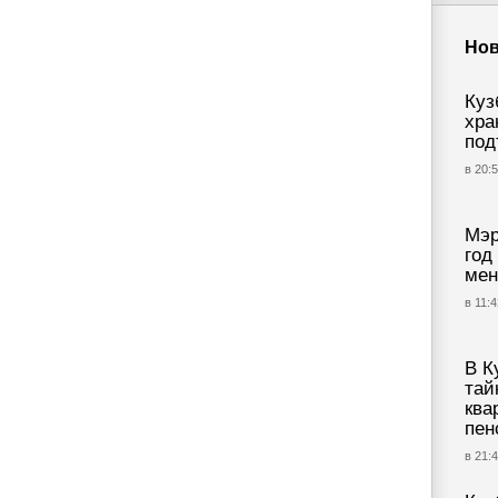
Нов
Куз
хра
под
в 20:5
Мэр
год
мен
в 11:4
В К
тай
ква
пен
в 21:4