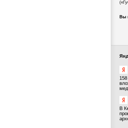
(«Г
Вы 
Янд
158
вло
мед
В К
про
арх