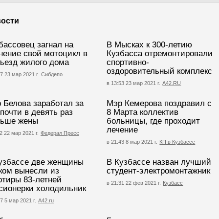
ости
бассовец загнал на
В Мысках к 300-летию
нение свой мотоцикл в
Кузбасса отремонтировали
ъезд жилого дома
спортивно-
оздоровительный комплекс
7 23 мар 2021 г.
Сибдепо
в 13:53 23 мар 2021 г.
А42.RU
 Белова заработал за
Мэр Кемерова поздравил с
 почти в девять раз
8 Марта коллектив
ьше жены
больницы, где проходит
лечение
2 22 мар 2021 г.
Федерал Пресс
в 21:43 8 мар 2021 г.
КП в Кузбассе
узбассе две женщины
В Кузбассе назван лучший
ком вынесли из
студент-электромонтажник
ртиры 83-летней
в 21:31 22 фев 2021 г.
Кузбасс
сионерки холодильник
7 5 мар 2021 г.
А42.ru