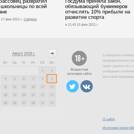
бассовец развратил
Госдума приняла закон,
 школьницы по всей
обязывающий букмекеров
ане
отчислять 10% прибыли на
развитие спорта
 17 фев 2021 г.
Сибдепо
в 21:43 15 фев 2021 г.
Август
2026 г.
Сообщения и коммен
предварительного р
Вт
Ср
Чт
Пт
Сб
Вс
право удалить их с 
Возрастная
1
2
сообщения и коммен
категория сайта
массовой информаци
4
5
6
7
8
9
11
12
13
14
15
16
18
19
20
21
22
23
25
26
27
28
29
30
О сайте
Источники новостей