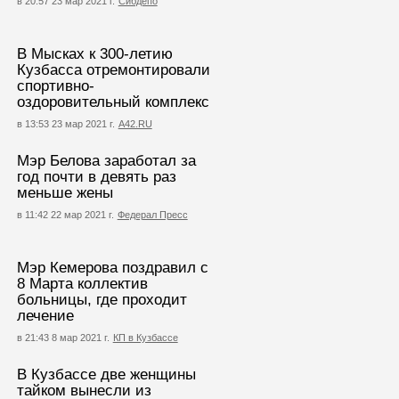
в 20:57 23 мар 2021 г.
Сибдепо
В Мысках к 300-летию
Кузбасса отремонтировали
спортивно-
оздоровительный комплекс
в 13:53 23 мар 2021 г.
А42.RU
Мэр Белова заработал за
год почти в девять раз
меньше жены
в 11:42 22 мар 2021 г.
Федерал Пресс
Мэр Кемерова поздравил с
8 Марта коллектив
больницы, где проходит
лечение
в 21:43 8 мар 2021 г.
КП в Кузбассе
В Кузбассе две женщины
тайком вынесли из