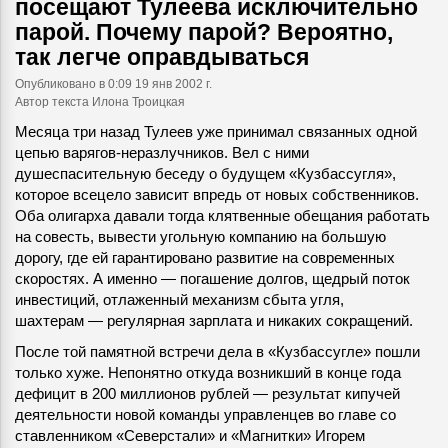
посещают Тулеева исключительно
парой. Почему парой? Вероятно,
так легче оправдываться
Опубликовано
в 0:09 19 янв 2002 г.
Автор текста Илона Троицкая
Месяца три назад Тулеев уже принимал связанных одной
цепью варягов-неразлучников. Вел с ними
душеспасительную беседу о будущем «Кузбассугля»,
которое всецело зависит впредь от новых собственников.
Оба олигарха давали тогда клятвенные обещания работать
на совесть, вывести угольную компанию на большую
дорогу, где ей гарантировано развитие на современных
скоростях. А именно — погашение долгов, щедрый поток
инвестиций, отлаженный механизм сбыта угля,
шахтерам — регулярная зарплата и никаких сокращений.
После той памятной встречи дела в «Кузбассугле» пошли
только хуже. Непонятно откуда возникший в конце года
дефицит в 200 миллионов рублей — результат кипучей
деятельности новой команды управленцев во главе со
ставленником «Северстали» и «Магнитки» Игорем