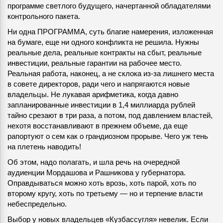
программе светлого будущего, начертанной обладателями
контрольного пакета.
Ни одна ПРОГРАММА, суть благие намерения, изложенная
на бумаге, еще ни одного конфликта не решила. Нужны
реальные дела, реальные контракты на сбыт, реальные
инвестиции, реальные гарантии на рабочее место.
Реальная работа, наконец, а не склока из-за лишнего места
в совете директоров, ради чего и напрягаются новые
владельцы. Не лукавая арифметика, когда давно
запланированные инвестиции в 1,4 миллиарда рублей
тайно срезают в три раза, а потом, под давлением властей,
нехотя восстанавливают в прежнем объеме, да еще
рапортуют о сем как о грандиозном прорыве. Чего уж тень
на плетень наводить!
Об этом, надо полагать, и шла речь на очередной
аудиенции Мордашова и Рашникова у губернатора.
Оправдываться можно хоть врозь, хоть парой, хоть по
второму кругу, хоть по третьему — но и терпение власти
небеспредельно.
Выбор у новых владельцев «Кузбассугля» невелик. Если