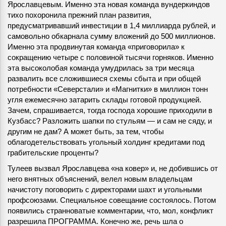
Ярославцевым. Именно эта новая команда вундеркиндов
тихо похоронила прежний план развития,
предусматривавший инвестиции в 1,4 миллиарда рублей, и
самовольно обкарнала сумму вложений до 500 миллионов.
Именно эта продвинутая команда «приговорила» к
сокращению четыре с половиной тысячи горняков. Именно
эта высоколобая команда умудрилась за три месяца
развалить все сложившиеся схемы сбыта и при общей
потребности «Северстали» и «Магнитки» в миллион тонн
угля ежемесячно затарить склады готовой продукцией.
Зачем, спрашивается, тогда господа хорошие приходили в
Кузбасс? Разложить шапки по стульям — и сам не сяду, и
другим не дам? А может быть, за тем, чтобы
облагодетельствовать угольный холдинг кредитами под
грабительские проценты?
Тулеев вызвал Ярославцева «на ковер» и, не добившись от
него внятных объяснений, велел новым владельцам
начистоту поговорить с директорами шахт и угольными
профсоюзами. Специальное совещание состоялось. Потом
появились странноватые комментарии, что, мол, конфликт
разрешила ПРОГРАММА. Конечно же, речь шла о