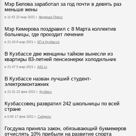
Мэр Белова заработал за год почти в девять раз
меньше жены
в 11:42 22 мар 2021 г.
Федерал Пресс
Мэр Кемерова поздравил с 8 Марта коллектив
больницы, где проходит лечение
в 21:43 8 мар 2021 г.
КП в Кузбассе
В Кузбассе две женщины тайком вынесли из
квартиры 83-летней пенсионерки холодильник
в 21:47 5 мар 2021 г.
А42.ru
В Кузбассе назван лучший студент-
электромонтажник
в 21:31 22 фев 2021 г.
Кузбасс
Кузбассовец развратил 242 школьницы по всей
стране
в 0:05 17 фев 2021 г.
Сибдепо
Госдума приняла закон, обязывающий букмекеров
отчислять 10% прибыли на развитие спорта