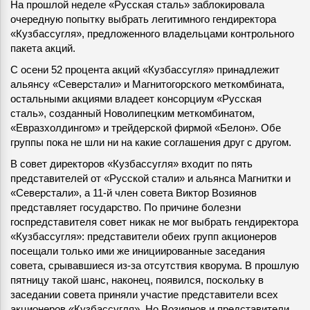
На прошлой неделе «Русская сталь» заблокировала
очередную попытку выбрать легитимного гендиректора
«Кузбассугля», предложенного владельцами контрольного
пакета акций.
С осени 52 процента акций «Кузбассугля» принадлежит
альянсу «Северстали» и Магнитогорского меткомбината,
остальными акциями владеет консорциум «Русская
сталь», созданный Новолипецким меткомбинатом,
«Евразхолдингом» и трейдерской фирмой «Белон». Обе
группы пока не шли ни на какие соглашения друг с другом.
В совет директоров «Кузбассугля» входит по пять
представителей от «Русской стали» и альянса Магнитки и
«Северстали», а 11-й член совета Виктор Возиянов
представляет государство. По причине болезни
госпредставителя совет никак не мог выбрать гендиректора
«Кузбассугля»: представители обеих групп акционеров
посещали только ими же инициированные заседания
совета, срывавшиеся из-за отсутствия кворума. В прошлую
пятницу такой шанс, наконец, появился, поскольку в
заседании совета приняли участие представители всех
акционеров «Кузбассугля». Но Возиянов и представители