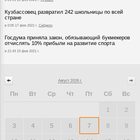
Кузбассовец развратил 242 школьницы по всей
стране
в 0:05 17 фев 2021 г.
Сибдепо
Госдума приняла закон, обязывающий букмекеров
отчислять 10% прибыли на развитие спорта
в 21:43 15 фев 2021 г.
Август
2026 г.
Пн
Вт
Ср
Чт
Пт
Сб
Вс
1
2
3
4
5
6
7
8
9