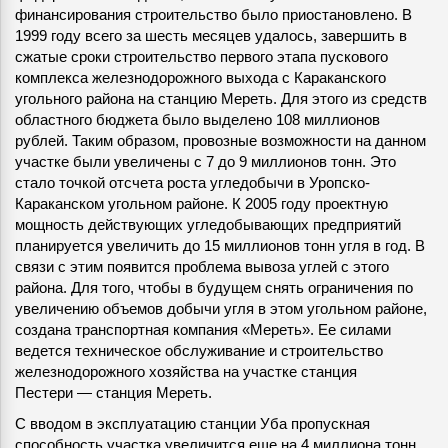
финансирования строительство было приостановлено. В
1999 году всего за шесть месяцев удалось, завершить в
сжатые сроки строительство первого этапа пускового
комплекса железнодорожного выхода с Караканского
угольного района на станцию Мереть. Для этого из средств
областного бюджета было выделено 108 миллионов
рублей. Таким образом, провозные возможности на данном
участке были увеличены с 7 до 9 миллионов тонн. Это
стало точкой отсчета роста угледобычи в Уропско-
Караканском угольном районе. К 2005 году проектную
мощность действующих угледобывающих предприятий
планируется увеличить до 15 миллионов тонн угля в год. В
связи с этим появится проблема вывоза углей с этого
района. Для того, чтобы в будущем снять ограничения по
увеличению объемов добычи угля в этом угольном районе,
создана транспортная компания «Мереть». Ее силами
ведется техническое обслуживание и строительство
железнодорожного хозяйства на участке станция
Пестери — станция Мереть.
С вводом в эксплуатацию станции Уба пропускная
способность участка увеличится еще на 4 миллиона тонн