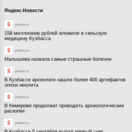
Яндекс.Новости
yandex.ru
158 миллионов рублей вложили в сельскую
медицину Кузбасса
yandex.ru
Малышева назвала самые страшные болезни
yandex.ru
В Кузбассе археологи нашли более 400 артефактов
эпохи неолита
yandex.ru
В Кемерове продолжат проводить археологические
раскопки
yandex.ru
В Кузбассе 5 сентября выпал первый снег