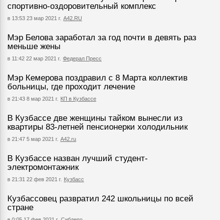
спортивно-оздоровительный комплекс
в 13:53 23 мар 2021 г.
А42.RU
Мэр Белова заработал за год почти в девять раз
меньше жены
в 11:42 22 мар 2021 г.
Федерал Пресс
Мэр Кемерова поздравил с 8 Марта коллектив
больницы, где проходит лечение
в 21:43 8 мар 2021 г.
КП в Кузбассе
В Кузбассе две женщины тайком вынесли из
квартиры 83-летней пенсионерки холодильник
в 21:47 5 мар 2021 г.
А42.ru
В Кузбассе назван лучший студент-
электромонтажник
в 21:31 22 фев 2021 г.
Кузбасс
Кузбассовец развратил 242 школьницы по всей
стране
в 0:05 17 фев 2021 г.
Сибдепо