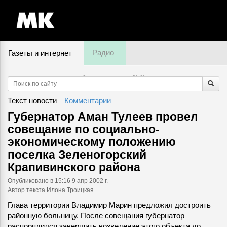
Радио
Газеты и интернет
6 августа, четверг,
21
:
11
Текст новости
Комментарии
Губернатор Аман Тулеев провел
совещание по социально-
экономическому положению
поселка Зеленогорский
Крапивинского района
Опубликовано
в 15:16 9 апр 2002 г.
Автор текста Илона Троицкая
Глава территории Владимир Марин предложил достроить
районную больницу. После совещания губернатор
распорядился завершить возведение этого объекта до