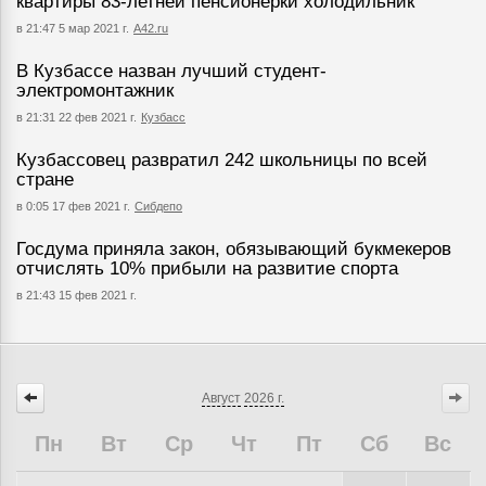
квартиры 83-летней пенсионерки холодильник
в 21:47 5 мар 2021 г.
А42.ru
В Кузбассе назван лучший студент-
электромонтажник
в 21:31 22 фев 2021 г.
Кузбасс
Кузбассовец развратил 242 школьницы по всей
стране
в 0:05 17 фев 2021 г.
Сибдепо
Госдума приняла закон, обязывающий букмекеров
отчислять 10% прибыли на развитие спорта
в 21:43 15 фев 2021 г.
Август
2026 г.
Пн
Вт
Ср
Чт
Пт
Сб
Вс