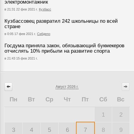
электромонтажник
в 21:31 22 фев 2021 г.
Кузбасс
Кузбассовец развратил 242 школьницы по всей
стране
в 0:05 17 фев 2021 г.
Сибдепо
Госдума приняла закон, обязывающий букмекеров
отчислять 10% прибыли на развитие спорта
в 21:43 15 фев 2021 г.
Август
2026 г.
Пн
Вт
Ср
Чт
Пт
Сб
Вс
1
2
3
4
5
6
7
8
9