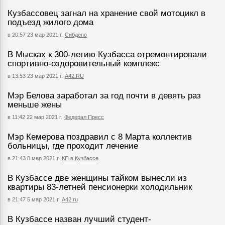
Кузбассовец загнал на хранение свой мотоцикл в
подъезд жилого дома
в 20:57 23 мар 2021 г.
Сибдепо
В Мысках к 300-летию Кузбасса отремонтировали
спортивно-оздоровительный комплекс
в 13:53 23 мар 2021 г.
А42.RU
Мэр Белова заработал за год почти в девять раз
меньше жены
в 11:42 22 мар 2021 г.
Федерал Пресс
Мэр Кемерова поздравил с 8 Марта коллектив
больницы, где проходит лечение
в 21:43 8 мар 2021 г.
КП в Кузбассе
В Кузбассе две женщины тайком вынесли из
квартиры 83-летней пенсионерки холодильник
в 21:47 5 мар 2021 г.
А42.ru
В Кузбассе назван лучший студент-