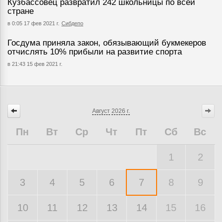
Кузбассовец развратил 242 школьницы по всей
стране
в 0:05 17 фев 2021 г.
Сибдепо
Госдума приняла закон, обязывающий букмекеров
отчислять 10% прибыли на развитие спорта
в 21:43 15 фев 2021 г.
Август
2026 г.
Пн
Вт
Ср
Чт
Пт
Сб
Вс
1
2
3
4
5
6
7
8
9
10
11
12
13
14
15
16