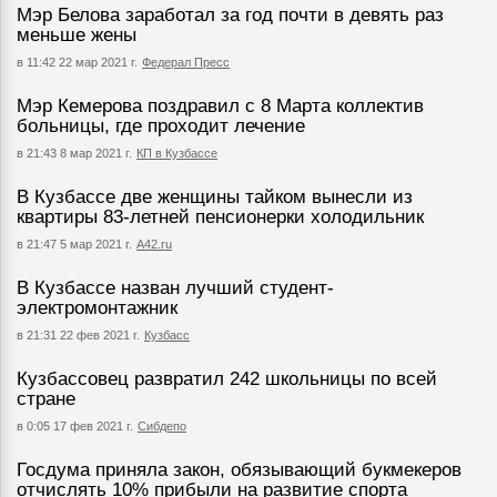
Мэр Белова заработал за год почти в девять раз
меньше жены
в 11:42 22 мар 2021 г.
Федерал Пресс
Мэр Кемерова поздравил с 8 Марта коллектив
больницы, где проходит лечение
в 21:43 8 мар 2021 г.
КП в Кузбассе
В Кузбассе две женщины тайком вынесли из
квартиры 83-летней пенсионерки холодильник
в 21:47 5 мар 2021 г.
А42.ru
В Кузбассе назван лучший студент-
электромонтажник
в 21:31 22 фев 2021 г.
Кузбасс
Кузбассовец развратил 242 школьницы по всей
стране
в 0:05 17 фев 2021 г.
Сибдепо
Госдума приняла закон, обязывающий букмекеров
отчислять 10% прибыли на развитие спорта