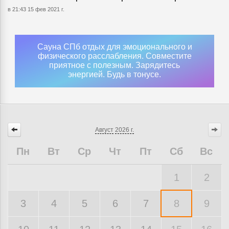
в 21:43 15 фев 2021 г.
Сауна СПб отдых для эмоционального и
физического расслабления. Совместите
приятное с полезным. Зарядитесь
энергией. Будь в тонусе.
Август
2026 г.
Пн
Вт
Ср
Чт
Пт
Сб
Вс
1
2
3
4
5
6
7
8
9