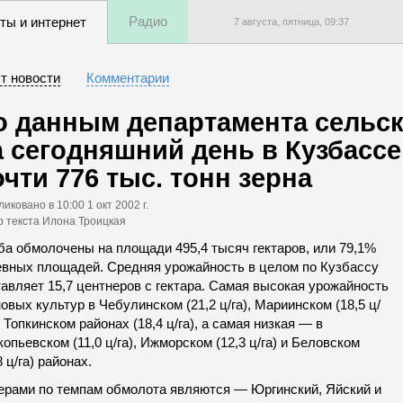
Радио
ты и интернет
7 августа, пятница,
09
:
37
т новости
Комментарии
о данным департамента сельск
а сегодняшний день в Кузбасс
очти 776 тыс. тонн зерна
ликовано
в 10:00 1 окт 2002 г.
р текста Илона Троицкая
ба обмолочены на площади 495,4 тысяч гектаров, или 79,1%
евных площадей. Средняя урожайность в целом по Кузбассу
авляет 15,7 центнеров с гектара. Самая высокая урожайность
овых культур в Чебулинском (21,2 ц/га), Мариинском (18,5 ц/
и Топкинском районах (18,4 ц/га), а самая низкая — в
опьевском (11,0 ц/га), Ижморском (12,3 ц/га) и Беловском
8 ц/га) районах.
ерами по темпам обмолота являются — Юргинский, Яйский и