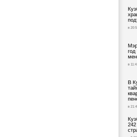
Куз
хра
под
в 20:5
Мэр
год
мен
в 11:4
В К
тай
ква
пен
в 21:4
Куз
242
стр