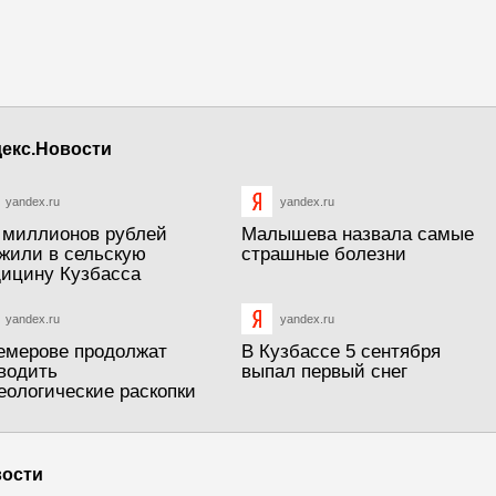
екс.Новости
yandex.ru
yandex.ru
 миллионов рублей
Малышева назвала самые
жили в сельскую
страшные болезни
ицину Кузбасса
yandex.ru
yandex.ru
емерове продолжат
В Кузбассе 5 сентября
водить
выпал первый снег
еологические раскопки
ости