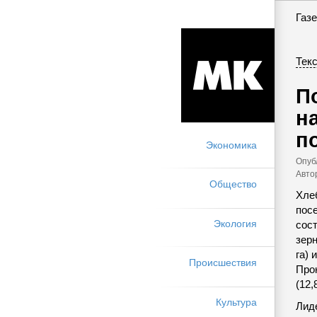
Газе
Текс
П
н
п
Экономика
Опуб
Авто
Общество
Хле
пос
Экология
сост
зерн
га) 
Происшествия
Прок
(12,
Культура
Лид