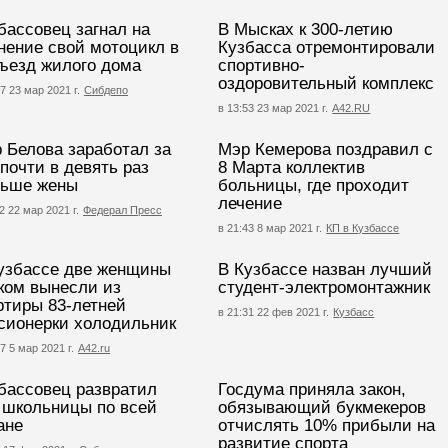
бассовец загнал на
В Мысках к 300-летию
нение свой мотоцикл в
Кузбасса отремонтировали
ъезд жилого дома
спортивно-
оздоровительный комплекс
7 23 мар 2021 г.
Сибдепо
в 13:53 23 мар 2021 г.
А42.RU
 Белова заработал за
Мэр Кемерова поздравил с
 почти в девять раз
8 Марта коллектив
ьше жены
больницы, где проходит
лечение
2 22 мар 2021 г.
Федерал Пресс
в 21:43 8 мар 2021 г.
КП в Кузбассе
узбассе две женщины
В Кузбассе назван лучший
ком вынесли из
студент-электромонтажник
ртиры 83-летней
в 21:31 22 фев 2021 г.
Кузбасс
сионерки холодильник
7 5 мар 2021 г.
А42.ru
бассовец развратил
Госдума приняла закон,
 школьницы по всей
обязывающий букмекеров
ане
отчислять 10% прибыли на
развитие спорта