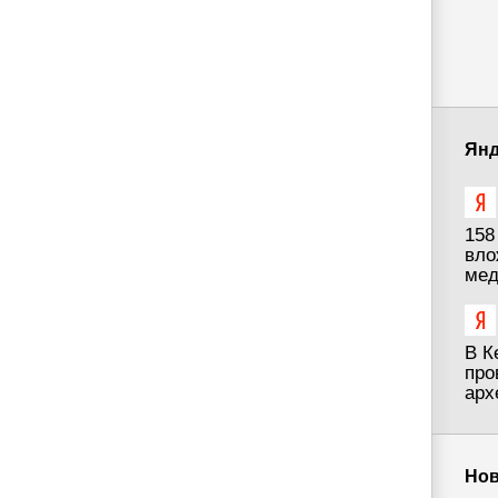
Янд
158
вло
мед
В К
про
арх
Нов