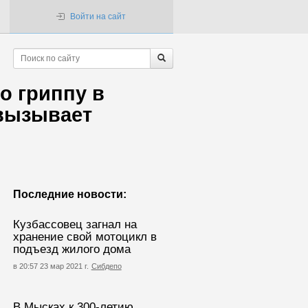
Войти на сайт
о гриппу в
 вызывает
Последние новости:
Кузбассовец загнал на
хранение свой мотоцикл в
подъезд жилого дома
в 20:57 23 мар 2021 г.
Сибдепо
В Мысках к 300-летию