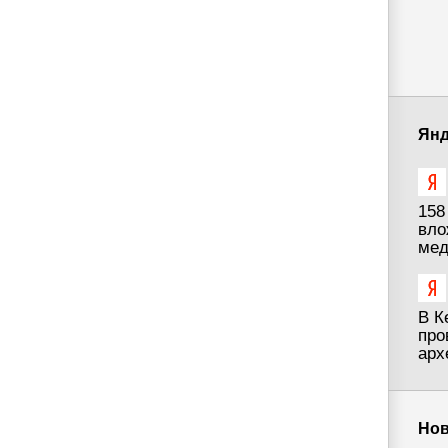
Янд
158
вло
мед
В К
про
арх
Нов