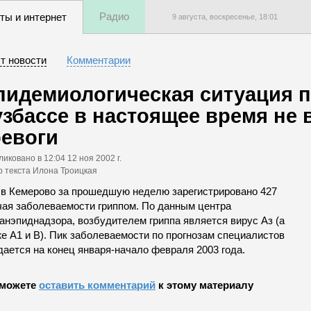
Радио
ты и интернет
9 августа, воскресенье,
18
:
01
т новости
Комментарии
пидемиологическая ситуация п
узбассе в настоящее время не
ревоги
ликовано
в 12:04 12 ноя 2002 г.
р текста Илона Троицкая
, в Кемерово за прошедшую неделю зарегистрировано 427
чая заболеваемости гриппом. По данным центра
анэпиднадзора, возбудителем гриппа является вирус Аз (а
е А1 и В). Пик заболеваемости по прогнозам специалистов
дается на конец января-начало февраля 2003 года.
можете
оставить комментарий
к этому материалу