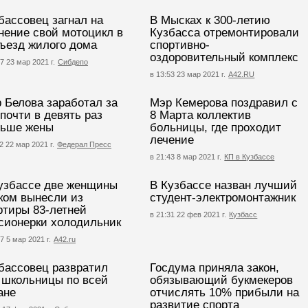
бассовец загнал на
В Мысках к 300-летию
нение свой мотоцикл в
Кузбасса отремонтировали
ъезд жилого дома
спортивно-
оздоровительный комплекс
7 23 мар 2021 г.
Сибдепо
в 13:53 23 мар 2021 г.
А42.RU
 Белова заработал за
Мэр Кемерова поздравил с
 почти в девять раз
8 Марта коллектив
ьше жены
больницы, где проходит
лечение
2 22 мар 2021 г.
Федерал Пресс
в 21:43 8 мар 2021 г.
КП в Кузбассе
узбассе две женщины
В Кузбассе назван лучший
ком вынесли из
студент-электромонтажник
ртиры 83-летней
в 21:31 22 фев 2021 г.
Кузбасс
сионерки холодильник
7 5 мар 2021 г.
А42.ru
бассовец развратил
Госдума приняла закон,
 школьницы по всей
обязывающий букмекеров
ане
отчислять 10% прибыли на
развитие спорта