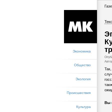
Газе
Текс
Э
К
т
Экономика
Опуб
Авто
Общество
Так
слу
Экология
госс
такж
ожи
Происшествия
Вы 
Культура