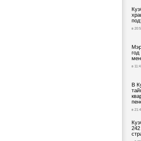
Куз
хра
под
в 20:5
Мэр
год
мен
в 11:4
В К
тай
ква
пен
в 21:4
Куз
242
стр