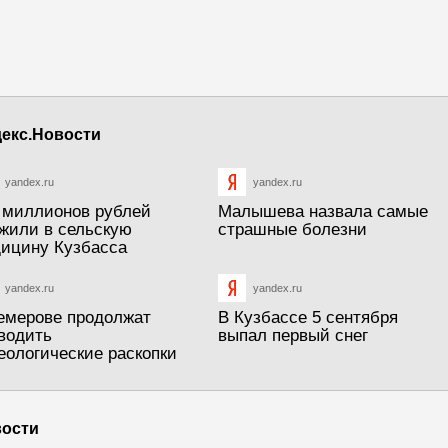
екс.Новости
yandex.ru
yandex.ru
 миллионов рублей
Малышева назвала самые
жили в сельскую
страшные болезни
ицину Кузбасса
yandex.ru
yandex.ru
емерове продолжат
В Кузбассе 5 сентября
водить
выпал первый снег
еологические раскопки
ости