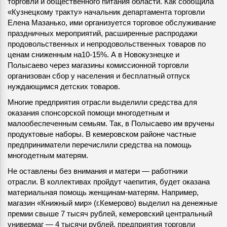
торговли и общественного питания области. Как сообщила
«Кузнецкому тракту» начальник департамента торговли
Елена Мазанько, ими организуется торговое обслуживание
праздничных мероприятий, расширенные распродажи
продовольственных и непродовольственных товаров по
ценам сниженным на10-15%. А в Новокузнецке и
Полысаево через магазины комиссионной торговли
организован сбор у населения и бесплатный отпуск
нуждающимся детских товаров.
Многие предприятия отрасли выделили средства для
оказания спонсорской помощи многодетным и
малообеспеченным семьям. Так, в Полысаево им вручены
продуктовые наборы. В кемеровском районе частные
предприниматели перечислили средства на помощь
многодетным матерям.
Не оставлены без внимания и матери — работники
отрасли. В коллективах пройдут чаепития, будет оказана
материальная помощь женщинам-матерям. Например,
магазин «Книжный мир» (г.Кемерово) выделил на денежные
премии свыше 7 тысяч рублей, кемеровский центральный
универмаг — 4 тысячи рублей, предприятия торговли